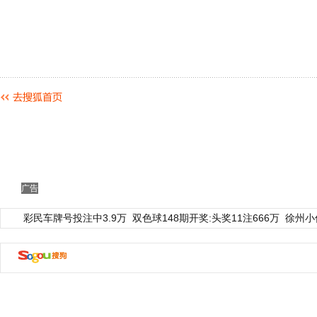
广告
彩民车牌号投注中3.9万
双色球148期开奖:头奖11注666万
徐州小