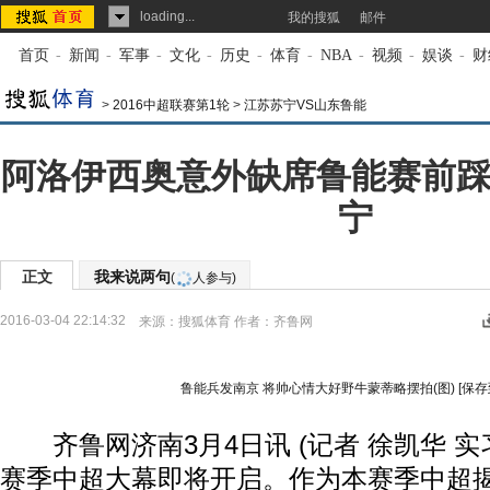
loading...
我的搜狐
邮件
首页
-
新闻
-
军事
-
文化
-
历史
-
体育
-
NBA
-
视频
-
娱谈
-
财
>
2016中超联赛第1轮
>
江苏苏宁VS山东鲁能
阿洛伊西奥意外缺席鲁能赛前踩
宁
正文
我来说两句
(
人参与)
2016-03-04 22:14:32
来源：
搜狐体育
作者：齐鲁网
鲁能兵发南京 将帅心情大好野牛蒙蒂略摆拍(图)
[保存
齐鲁网济南3月4日讯 (记者 徐凯华 实习记
赛季中超大幕即将开启。作为本赛季中超