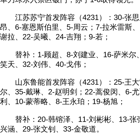
江苏苏宁首发阵容（4231）：30-张思鹏
昂、6-塞恩斯伯里、5-周云；7-拉米雷斯、1
谢拉、22-吴曦、24-吉翔；9-若；
替补：1-顾超、8-刘建业、16-萨米尔、2
笑天、32-刘伟、40-戈伟；
山东鲁能首发阵容（4231）：25-王大雷
尔、35-戴琳、2-赵明剑；22-蒿俊闵、6-
利、10-蒙蒂略、8-王永珀；19-杨旭；
替补：20-韩镕泽、11-刘彬彬、13-张弛
兴涵、29-张文钊、33-金敬道。