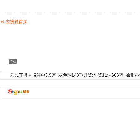
广告
彩民车牌号投注中3.9万
双色球148期开奖:头奖11注666万
徐州小