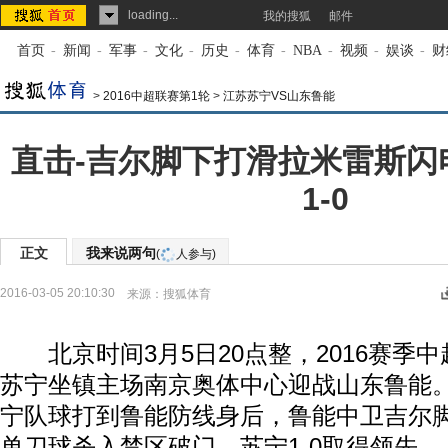
loading...
我的搜狐
邮件
首页
-
新闻
-
军事
-
文化
-
历史
-
体育
-
NBA
-
视频
-
娱谈
-
财
>
2016中超联赛第1轮
>
江苏苏宁VS山东鲁能
直击-吉尔脚下打滑拉米雷斯闪
1-0
正文
我来说两句
(
人参与)
2016-03-05 20:10:30
来源：
搜狐体育
北京时间3月5日20点整，2016赛季
苏宁坐镇主场南京奥体中心迎战山东鲁能
宁队球打到鲁能防线身后，鲁能中卫吉尔
单刀球杀入禁区破门，苏宁1-0取得领先。