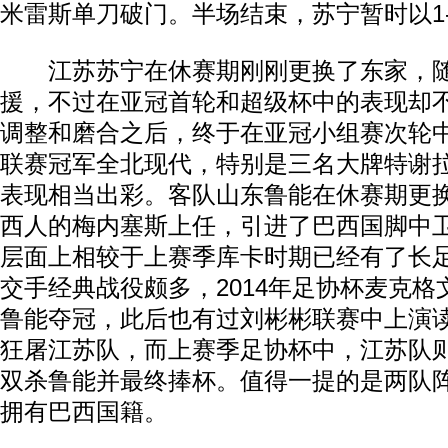
米雷斯单刀破门。半场结束，苏宁暂时以1
江苏苏宁在休赛期刚刚更换了东家，随
援，不过在亚冠首轮和超级杯中的表现却
调整和磨合之后，终于在亚冠小组赛次轮中
联赛冠军全北现代，特别是三名大牌特谢
表现相当出彩。客队山东鲁能在休赛期更
西人的梅内塞斯上任，引进了巴西国脚中
层面上相较于上赛季库卡时期已经有了长
交手经典战役颇多，2014年足协杯麦克
鲁能夺冠，此后也有过刘彬彬联赛中上演读
狂屠江苏队，而上赛季足协杯中，江苏队
双杀鲁能并最终捧杯。值得一提的是两队
拥有巴西国籍。