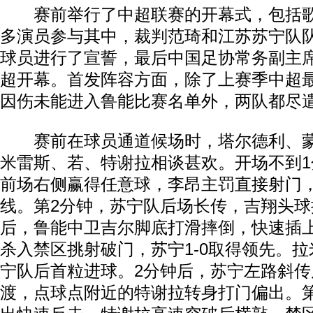
赛前举行了中超联赛的开幕式，包括歌
多演员参与其中，裁判范琦和江苏苏宁队
球员进行了宣誓，最后中国足协常务副主
超开幕。首发阵容方面，除了上赛季中超
因伤未能进入鲁能比赛名单外，两队都尽
赛前在球员通道候场时，塔尔德利、蒙
米雷斯、若、特谢拉相谈甚欢。开场不到
前场右侧赢得任意球，李昂主罚直接射门
线。第2分钟，苏宁队后场长传，吉翔头
后，鲁能中卫吉尔脚底打滑摔倒，快速插
杀入禁区挑射破门，苏宁1-0取得领先。
宁队后首粒进球。2分钟后，苏宁左路斜
渡，点球点附近的特谢拉转身打门偏出。