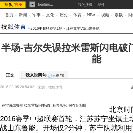
loading...
我的搜狐
邮件
首页
-
新闻
-
军事
-
文化
-
历史
-
体育
-
NBA
-
视频
-
娱谈
-
财
>
2016中超联赛第1轮
>
江苏苏宁VS山东鲁能
半场-吉尔失误拉米雷斯闪电破门
能
正文
我来说两句
(
人参与)
2016-03-05 20:54:02
来源：
搜狐体育
苏宁激战鲁能 拉米雷斯闪电破门狂奔庆祝
[保存到相册]
北京时间3
2016赛季中超联赛首轮，江苏苏宁坐镇
战山东鲁能。开场仅2分钟，苏宁队就利