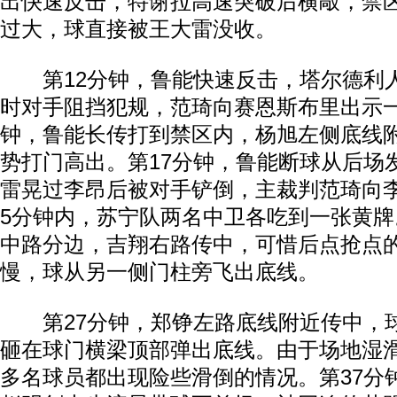
出快速反击，特谢拉高速突破后横敲，禁
过大，球直接被王大雷没收。
第12分钟，鲁能快速反击，塔尔德利
时对手阻挡犯规，范琦向赛恩斯布里出示一
钟，鲁能长传打到禁区内，杨旭左侧底线
势打门高出。第17分钟，鲁能断球从后场
雷晃过李昂后被对手铲倒，主裁判范琦向
5分钟内，苏宁队两名中卫各吃到一张黄牌
中路分边，吉翔右路传中，可惜后点抢点
慢，球从另一侧门柱旁飞出底线。
动物系恋人啊 | 钟欣潼体验爱情哲学
南方
第27分钟，郑铮左路底线附近传中，
砸在球门横梁顶部弹出底线。由于场地湿
多名球员都出现险些滑倒的情况。第37分