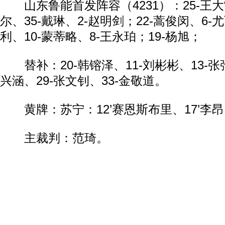
山东鲁能首发阵容（4231）：25-王大雷
尔、35-戴琳、2-赵明剑；22-蒿俊闵、6-
利、10-蒙蒂略、8-王永珀；19-杨旭；
替补：20-韩镕泽、11-刘彬彬、13-张弛
兴涵、29-张文钊、33-金敬道。
黄牌：苏宁：12’赛恩斯布里、17’李昂、
主裁判：范琦。