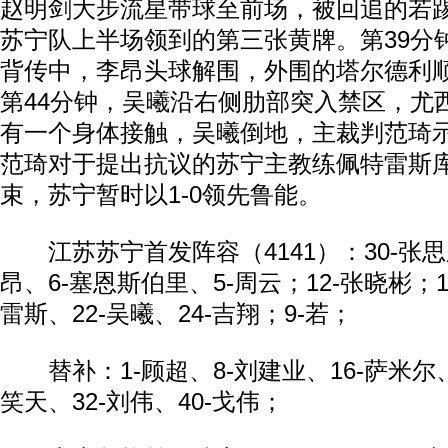
赵明剑大步流星带球至前场，被回追的若
苏宁队上半场领到的第三张黄牌。第39分
背传中，李昂头球解围，外围的塔尔德利
第44分钟，吴曦沿右侧肋部突入禁区，尤
有一个身体接触，吴曦倒地，主裁判范琦
范琦对于提出抗议的苏宁主教练佩特雷斯
束，苏宁暂时以1-0领先鲁能。
江苏苏宁首发阵容（4141）：30-张思鹏
昂、6-塞恩斯伯里、5-周云；12-张晓彬；1
雷斯、22-吴曦、24-吉翔；9-若；
替补：1-顾超、8-刘建业、16-萨米尔、2
笑天、32-刘伟、40-戈伟；