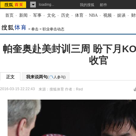
loading...
我的搜狐
邮件
首页
-
新闻
-
军事
-
文化
-
历史
-
体育
-
NBA
-
视频
-
娱谈
-
财
>
拳击
>
职业拳击动态
帕奎奥赴美封训三周 盼下月K
收官
正文
我来说两句
(
人参与)
2016-03-15 22:22:43
来源：
搜狐体育
作者：Red