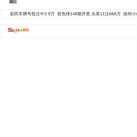
广告
彩民车牌号投注中3.9万
双色球148期开奖:头奖11注666万
徐州小