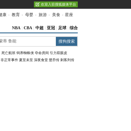
欢迎入驻搜狐媒体平台
健康
-
教育
-
母婴
-
旅游
-
美食
-
星座
NBA
|
CBA
|
中超
|
亚冠
|
足球
|
综合
：
死亡航班
饲养蜘蛛侠
夺命房间
引力双眼皮
：
非正常事件
夏至未至
深夜食堂
楚乔传
刺客列传