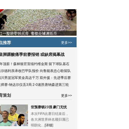
点推荐
更多>>
皇脚踝酸痛季前赛报销 或缺席揭幕战
5年顶薪！森林狼官宣续约维金斯 留下球队基石
塔尔德利亲承收巴甲队报价 向鲁能表忠心盼留队
四川男篮冠军奖金高达千万 双外援：先进季后赛
大师赛-纳达尔仅丢3局 2-0速胜唐纳森进第三轮
育策划
更多>>
世预赛锁23强 豪门无忧
本次FIFA比赛日结束后，
各大洲世界杯名额归属已
明朗化…
[详细
]