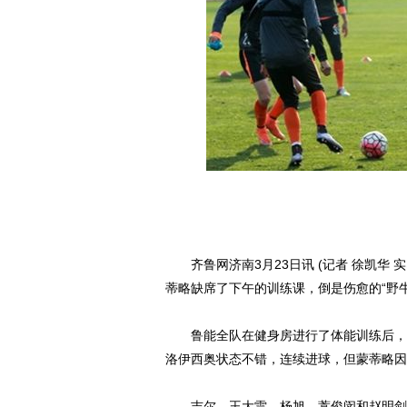
齐鲁网济南3月23日讯 (记者 徐凯华 
蒂略缺席了下午的训练课，倒是伤愈的“野
鲁能全队在健身房进行了体能训练后，又
洛伊西奥状态不错，连续进球，但蒙蒂略因
吉尔、王大雷、杨旭、蒿俊闵和赵明剑等