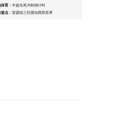
锐体育
：
中超生死冲刺倒计时
最篮点
：
雷霆组三巨搅动西部世界