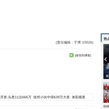
热
(责任编辑：于博 US026)
[保存到博客]
潼体验爱情哲学
南方有乔木 | “科创CP”渐入佳境
魔
开奖:头奖11注666万
徐州小伙中得639万大奖
体彩摇奖
桂林