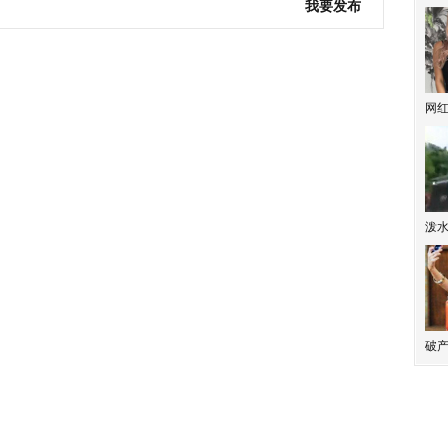
我要发布
网
泼
破产