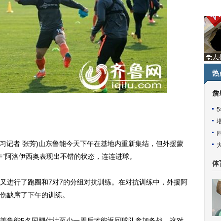
热
詹
实习记者 张芳)山东鲁能今天下午在基地内重新集结，但外援蒙
牛”阿洛伊西奥表现出不错的状态，连连进球。
体
进行了跑圈和7对7的分组对抗训练。在对抗训练中，外援阿
伤缺席了下午的训练。
鲁能5名国脚估计至少一周后才能返回球队参加备战，这对