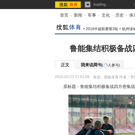
loading...
首页
-
新闻
-
军事
-
文化
-
历史
-
体
>
2016中超联赛第3轮
>
杭州绿
鲁能集结积极备战
正文
我来说两句
(
人参与)
2016-03-23 21:01:09
来源：
搜狐体育
作者：齐
原标题：鲁能集结积极备战四月密集战