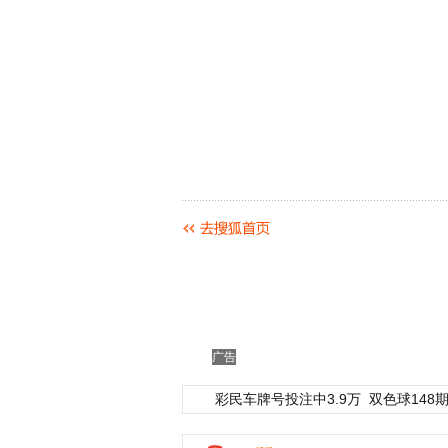
动物系恋人啊 | 钟欣
广告
彩民车牌号投注中3.9万
双色球148期