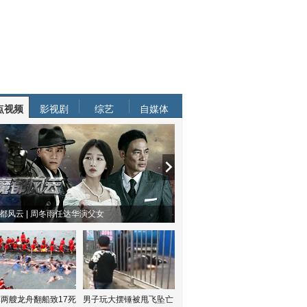
点视频
影视剧
综艺
自媒体
都风云 | 周冬雨任达华演父女
两艘龙舟翻船致17死
男子玩大摆锤被甩飞坠亡