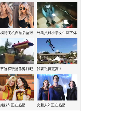
红模特飞机自拍后坠毁
外卖员对小学女生露下体
水节这样玩是作弊好吧
我要飞得更高！
姐妹6-正在热播
女超人2-正在热播