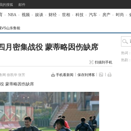
我的搜狐
邮件
育
-
NBA
-
视频
-
娱谈
-
财经
-
世相
-
科技
-
汽车
-
房产
-
时尚
-
城VS山东鲁能
四月密集战役 蒙蒂略因伤缺席
热词
热剧
扫描到手机
鲁网 徐凯华 张芳
手机看新闻
保存到博客
役 蒙蒂略因伤缺席