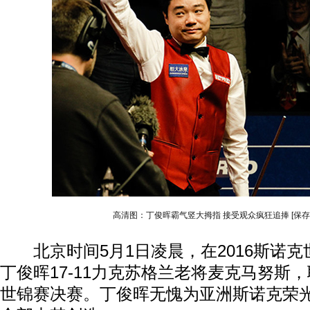
高清图：丁俊晖霸气竖大拇指 接受观众疯狂追捧
[保
北京时间5月1日凌晨，在2016斯诺克
丁俊晖17-11力克苏格兰老将麦克马努斯
世锦赛决赛。丁俊晖无愧为亚洲斯诺克荣