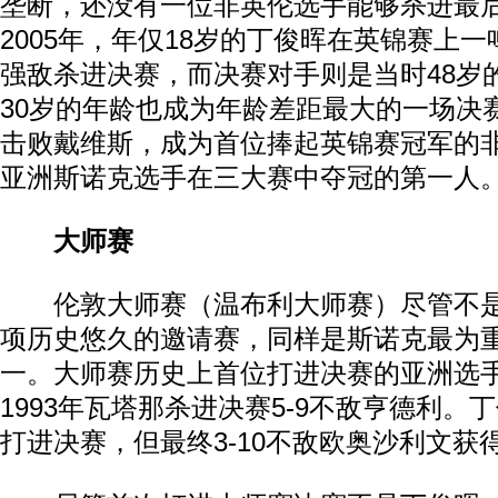
垄断，还没有一位非英伦选手能够杀进最
2005年，年仅18岁的丁俊晖在英锦赛上
强敌杀进决赛，而决赛对手则是当时48岁
30岁的年龄也成为年龄差距最大的一场决赛
击败戴维斯，成为首位捧起英锦赛冠军的
亚洲斯诺克选手在三大赛中夺冠的第一人
大师赛
伦敦大师赛（温布利大师赛）尽管不是
项历史悠久的邀请赛，同样是斯诺克最为
动物系恋人啊 | 钟欣潼体验爱情哲学
南方
一。大师赛历史上首位打进决赛的亚洲选
1993年瓦塔那杀进决赛5-9不敌亨德利。丁
打进决赛，但最终3-10不敌欧奥沙利文获