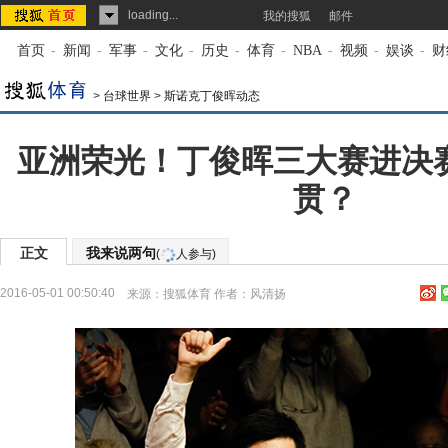
loading...
我的搜狐
邮件
首页
-
新闻
-
军事
-
文化
-
历史
-
体育
-
NBA
-
视频
-
娱谈
-
财
>
台球世界
>
斯诺克丁俊晖动态
亚洲荣光！丁俊晖三大赛进决
贯？
正文
我来说两句
(
人参与)
2016-05-01 00:50:40
来源：
搜狐体育
作者：风清扬