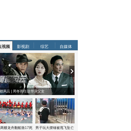
点视频
影视剧
综艺
自媒体
都风云 | 周冬雨任达华演父女
两艘龙舟翻船致17死
男子玩大摆锤被甩飞坠亡