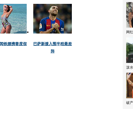
网
泼
破产