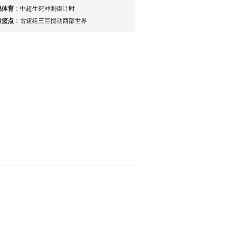
锐体育
：
中超生死冲刺倒计时
最篮点
：
雷霆组三巨搅动西部世界