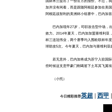
国际米兰提出了一份官方的报价。不过，我
加并没有闲着，而是跟随阿根廷参加在美国
阿根廷战智利的美洲杯小组赛中，巴内加首
巴内加现年27岁，司职攻击型中场，出
效力。2014年夏天，巴内加加盟塞维利亚
杯三连冠伟业，两个赛季均入围欧联杯年度
球助攻5次。今年夏天，巴内加与塞维利亚
若无意外，巴内加将成为苏宁入驻国际米
些时候这支意甲豪门刚噶签下土耳其飞翼埃
（小托）