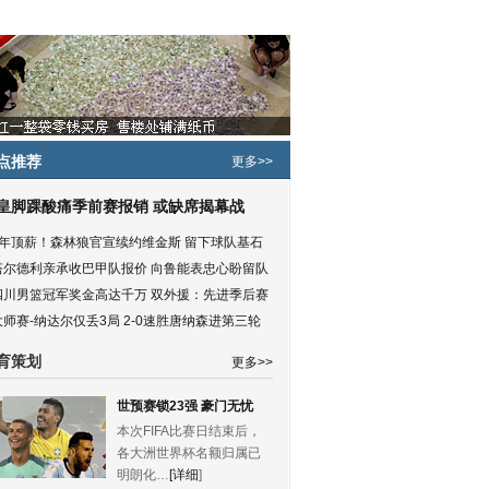
点推荐
更多>>
皇脚踝酸痛季前赛报销 或缺席揭幕战
5年顶薪！森林狼官宣续约维金斯 留下球队基石
塔尔德利亲承收巴甲队报价 向鲁能表忠心盼留队
四川男篮冠军奖金高达千万 双外援：先进季后赛
大师赛-纳达尔仅丢3局 2-0速胜唐纳森进第三轮
育策划
更多>>
世预赛锁23强 豪门无忧
本次FIFA比赛日结束后，
各大洲世界杯名额归属已
明朗化…
[详细
]