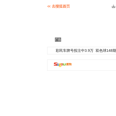
广告
彩民车牌号投注中3.9万
双色球148期