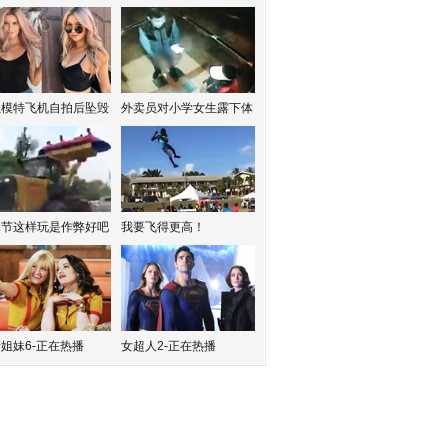
红模特飞机自拍后坠毁
外卖员对小学女生露下体
水节这样玩是作弊好吧
我要飞得更高！
姐妹6-正在热播
女超人2-正在热播