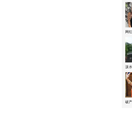
网
泼
破产