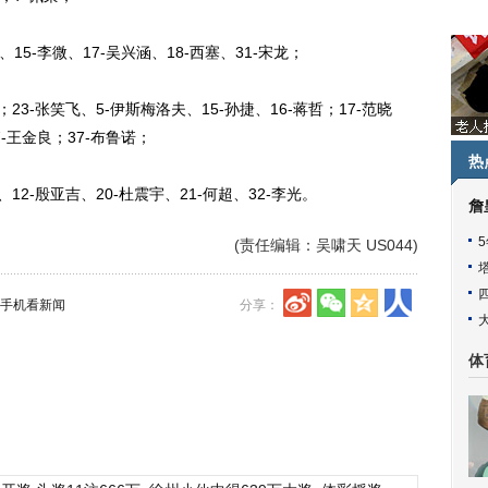
15-李微、17-吴兴涵、18-西塞、31-宋龙；
3-张笑飞、5-伊斯梅洛夫、15-孙捷、16-蒋哲；17-范晓
7-王金良；37-布鲁诺；
热
2-殷亚吉、20-杜震宇、21-何超、32-李光。
詹
(责任编辑：吴啸天 US044)
手机看新闻
分享：
体