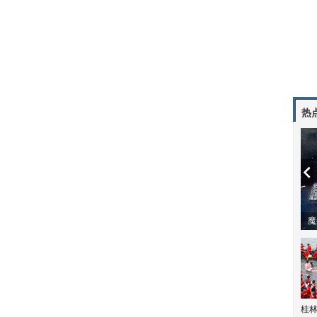
热
潼体验爱情哲学
南方有乔木 | “科创CP”渐入佳境
魔
桂林