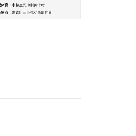
锐体育
：
中超生死冲刺倒计时
最篮点
：
雷霆组三巨搅动西部世界