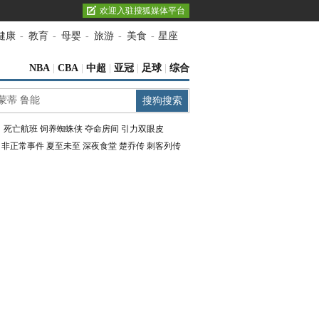
欢迎入驻搜狐媒体平台
健康
-
教育
-
母婴
-
旅游
-
美食
-
星座
NBA
|
CBA
|
中超
|
亚冠
|
足球
|
综合
：
死亡航班
饲养蜘蛛侠
夺命房间
引力双眼皮
：
非正常事件
夏至未至
深夜食堂
楚乔传
刺客列传