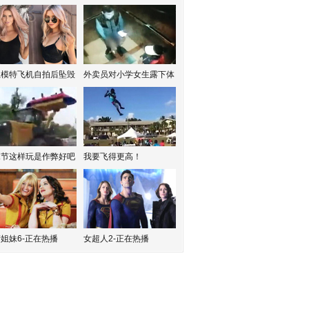
红模特飞机自拍后坠毁
外卖员对小学女生露下体
水节这样玩是作弊好吧
我要飞得更高！
姐妹6-正在热播
女超人2-正在热播