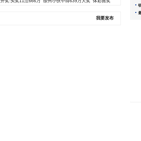
开奖:头奖11注666万
徐州小伙中得639万大奖
体彩摇奖
我要发布