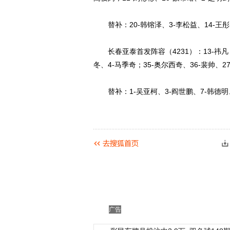
替补：20-韩镕泽、3-李松益、14-王彤、
长春亚泰首发阵容（4231）：13-祎凡；2
冬、4-马季奇；35-奥尔西奇、36-裴帅、2
替补：1-吴亚柯、3-阎世鹏、7-韩德明、1
广告