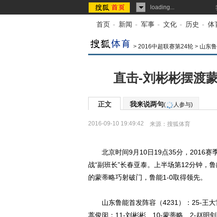
loading...
首页
-
新闻
-
军事
-
文化
-
历史
-
体
>
2016中超联赛第24轮
>
山东鲁
直击-刘彬彬摆渡蒙
正文
我来说两句
(
人参与)
2016-09-10 19:49:42
来源：
搜狐体育
北京时间9月10日19点35分，2016
战“副班长”长春亚泰。上半场第12分钟
的蒙蒂略巧射破门，鲁能1-0取得领先。
山东鲁能首发阵容（4231）：25-王大雷；
蒿俊闵；11-刘彬彬、10-蒙蒂略、2-赵明剑