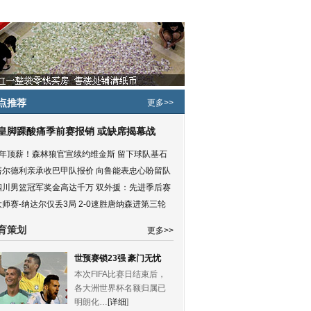
点推荐
更多>>
皇脚踝酸痛季前赛报销 或缺席揭幕战
5年顶薪！森林狼官宣续约维金斯 留下球队基石
塔尔德利亲承收巴甲队报价 向鲁能表忠心盼留队
四川男篮冠军奖金高达千万 双外援：先进季后赛
大师赛-纳达尔仅丢3局 2-0速胜唐纳森进第三轮
育策划
更多>>
世预赛锁23强 豪门无忧
本次FIFA比赛日结束后，
各大洲世界杯名额归属已
明朗化…
[详细
]