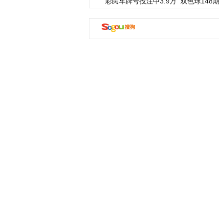
彩民车牌号投注中3.9万
双色球148期