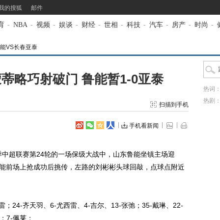
我的搜狐
邮件
育
-
NBA
-
视频
-
娱谈
-
财经
-
世相
-
科技
-
汽车
-
房产
-
时尚
-
能VS长春亚泰
蒂略巧射破门 鲁能暂1-0亚泰
热词
热剧
扫描到手机
手机看新闻
赛季中超联赛第24轮的一场保级大战中，山东鲁能坐镇主场迎
，鲁能前场上抢成功后挑传，左路的刘彬彬头球回敲，点球点附近
24-齐天羽、6-尤西雷、4-吉尔、13-张弛；35-戴琳、22-
；7-佩莱；