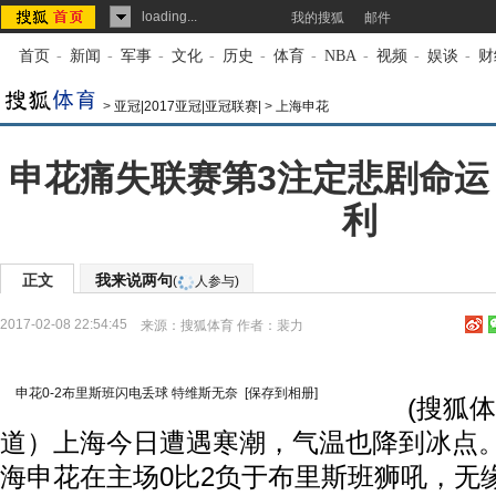
loading...
我的搜狐
邮件
首页
-
新闻
-
军事
-
文化
-
历史
-
体育
-
NBA
-
视频
-
娱谈
-
财
>
亚冠|2017亚冠|亚冠联赛|
>
上海申花
申花痛失联赛第3注定悲剧命运
利
正文
我来说两句
(
人参与)
2017-02-08 22:54:45
来源：
搜狐体育
作者：裴力
申花0-2布里斯班闪电丢球 特维斯无奈
[保存到相册]
(搜狐体育
道）上海今日遭遇寒潮，气温也降到冰点
海申花在主场0比2负于布里斯班狮吼，无