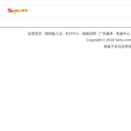
设置首页
-
搜狗输入法
-
支付中心
-
搜狐招聘
-
广告服务
-
客服中心
Copyright
©
2018 Sohu.com 
搜狐不良信息举