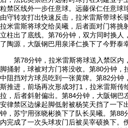
粒禁区线外一步任意球。远藤保仁任意球
由守转攻打出快速反击，拉米雷斯带球长驱
拉米雷斯将球交给吴曦，后者面对门将挑
立柱出了底线。第76分钟，双方同时换人
了陶源，大阪钢巴用泉泽仁换下了今野泰
第78分钟，拉米雷斯将球送入禁区内
脚捅射，球被对方门将没收。第80分钟，
中阻挡对方球员吃到一张黄牌。第82分钟
斯推进，前场再次形成3打1，拉米雷斯传
拉，后者斜射偏出。第84分钟，大阪钢巴
安律禁区边缘起脚低射被杨笑天挡了一下出
钟，苏宁用张晓彬换下了队长吴曦。第88
内完成了一次头球攻门后被吴宰硕换下。