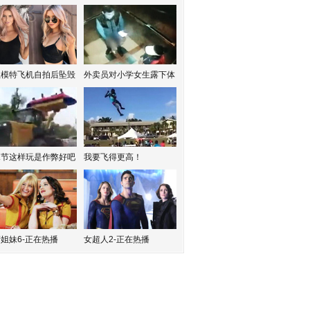
红模特飞机自拍后坠毁
外卖员对小学女生露下体
水节这样玩是作弊好吧
我要飞得更高！
姐妹6-正在热播
女超人2-正在热播