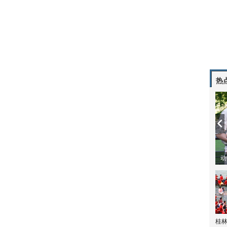
热
动
桂林