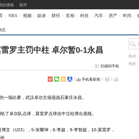
我的搜狐
邮件
育
-
NBA
-
视频
-
娱谈
-
财经
-
世相
-
科技
-
汽车
-
房产
-
时尚
-
动态
雷罗主罚中柱 卓尔暂0-1永昌
热词
热剧
扫描到手机
手机看新闻
的一场比赛，武汉卓尔主场迎战石家庄永昌。
给了卓尔队点球，莫雷罗点球击中立柱弹出底线。
文（U23），5-张耀坤，6-李超，9-李智超，10-莫雷罗，
翰逊