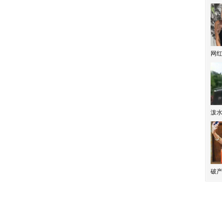
网
泼
破产