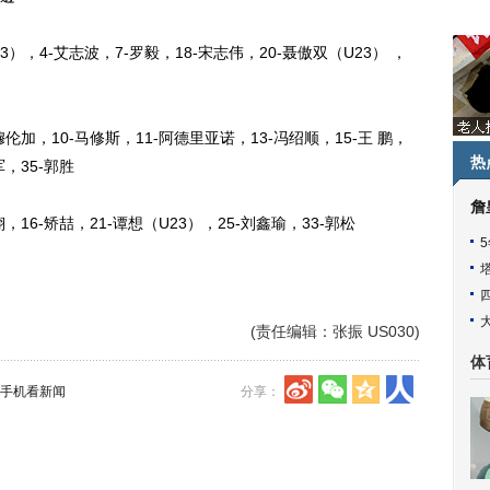
），4-艾志波，7-罗毅，18-宋志伟，20-聂傲双（U23） ，
加，10-马修斯，11-阿德里亚诺，13-冯绍顺，15-王 鹏，
热
军，35-郭胜
詹
16-矫喆，21-谭想（U23），25-刘鑫瑜，33-郭松
(责任编辑：张振 US030)
体
手机看新闻
分享：