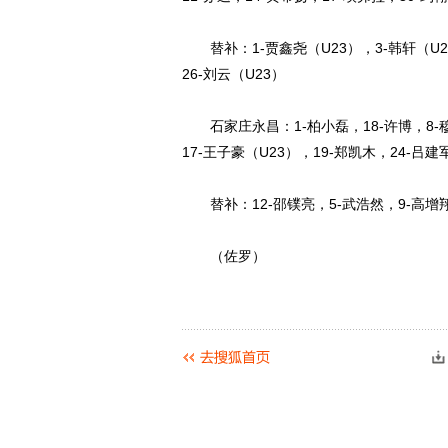
替补：1-贾鑫尧（U23），3-韩轩（U23
26-刘云（U23）
石家庄永昌：1-柏小磊，18-许博，8-穆伦
17-王子豪（U23），19-郑凯木，24-吕建
替补：12-邵镤亮，5-武浩然，9-高增翔，
（佐罗）