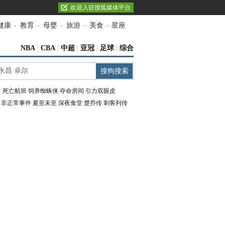
欢迎入驻搜狐媒体平台
健康
-
教育
-
母婴
-
旅游
-
美食
-
星座
NBA
|
CBA
|
中超
|
亚冠
|
足球
|
综合
：
死亡航班
饲养蜘蛛侠
夺命房间
引力双眼皮
：
非正常事件
夏至未至
深夜食堂
楚乔传
刺客列传