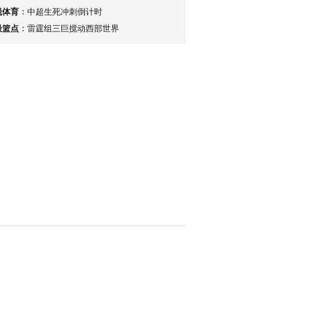
锐体育
：
中超生死冲刺倒计时
最篮点
：
雷霆组三巨搅动西部世界