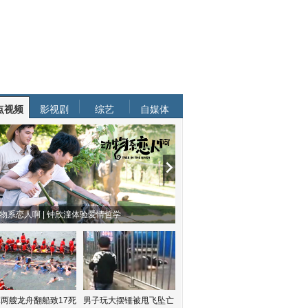
点视频
影视剧
综艺
自媒体
物系恋人啊 | 钟欣潼体验爱情哲学
南方有乔木 | “科创CP”渐入佳境
两艘龙舟翻船致17死
男子玩大摆锤被甩飞坠亡