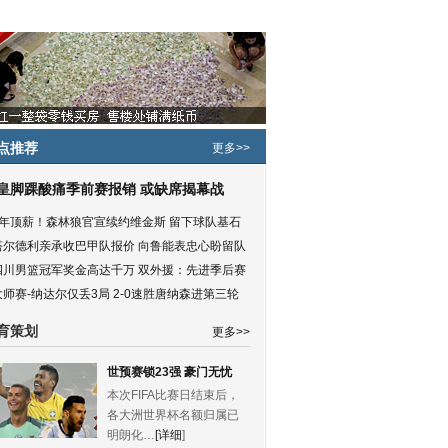
点推荐
更多>>
皇脚踝酸痛季前赛报销 或缺席揭幕战
5年顶薪！森林狼官宣续约维金斯 留下球队基石
塔尔德利亲承收巴甲队报价 向鲁能表忠心盼留队
四川男篮冠军奖金高达千万 双外援：先进季后赛
大师赛-纳达尔仅丢3局 2-0速胜唐纳森进第三轮
育策划
更多>>
世预赛锁23强 豪门无忧
本次FIFA比赛日结束后，
各大洲世界杯名额归属已
明朗化…
[详细
]