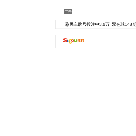
广告
彩民车牌号投注中3.9万
双色球148期