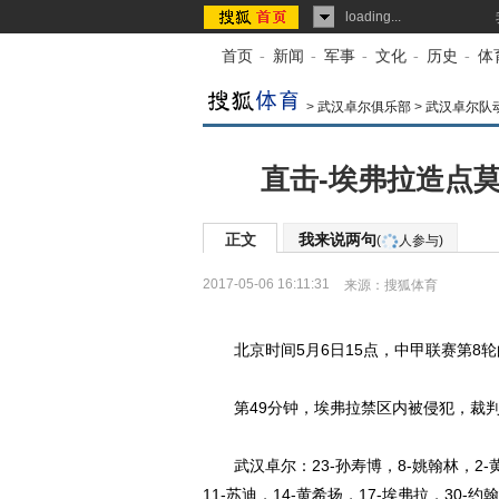
loading...
首页
-
新闻
-
军事
-
文化
-
历史
-
体
>
武汉卓尔俱乐部
>
武汉卓尔队
直击-埃弗拉造点莫
正文
我来说两句
(
人参与)
2017-05-06 16:11:31
来源：
搜狐体育
北京时间5月6日15点，中甲联赛第8轮
第49分钟，埃弗拉禁区内被侵犯，裁判
武汉卓尔：23-孙寿博，8-姚翰林，2-黄博
11-苏迪，14-黄希扬，17-埃弗拉，30-约