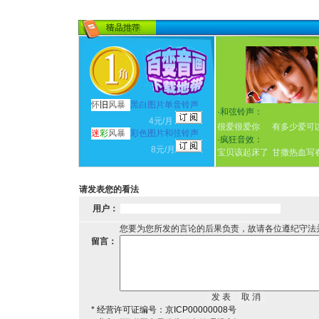
怀
旧
风暴
黑白图片单音铃声
·
和弦铃声：
4元/月
很爱很爱你
有多少爱可
迷
彩
风暴
彩色图片和弦铃声
·
疯狂音效：
8元/月
宝贝该起床了
甘撒热血写
请发表您的看法
用户：
您要为您所发的言论的后果负责，故请各位遵纪守法
留言：
* 经营许可证编号：京ICP00000008号