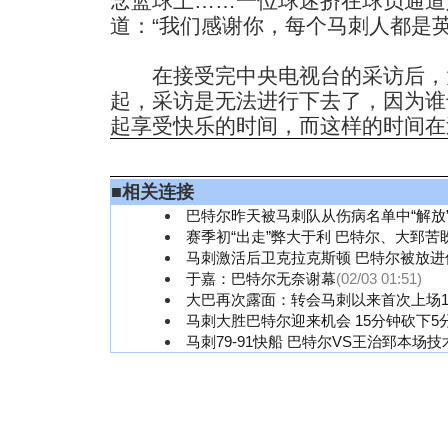
念篮球上……一位球迷挤在球员通道
道：“我们感谢你，每个马刺人都是英
在接受完中央电视台的采访后，
起，采访是无法进行下去了，因为谁
起享受快乐的时间，而这样的时间在
■
相关连接
巴特尔昨天被马刺队从伤病名单中“解放
赛季初“出走”弊大于利 巴特尔、大郅苦
马刺激活后卫克拉克斯顿 巴特尔被放进
于嘉：巴特尔无奈谢幕
(02/03 01:51)
大巴再次露面：转会马刺以来首次上场1
马刺大胜巴特尔迎来机会 15分钟砍下5
马刺79-91快船 巴特尔VS王治郅本场