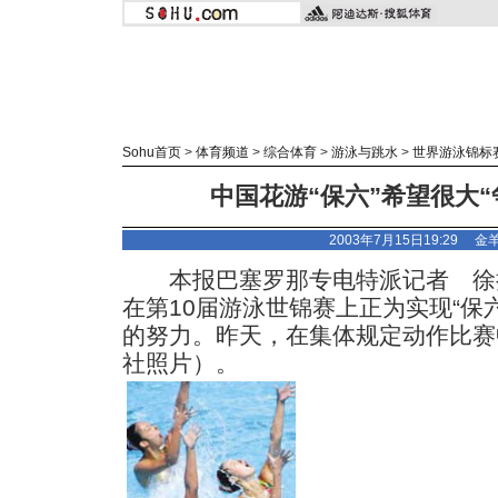
Sohu首页
>
体育频道
>
综合体育
>
游泳与跳水
>
世界游泳锦标
中国花游“保六”希望很大“
2003年7月15日19:29
金
本报巴塞罗那专电特派记者 徐
在第10届游泳世锦赛上正为实现“保
的努力。昨天，在集体规定动作比赛
社照片）。