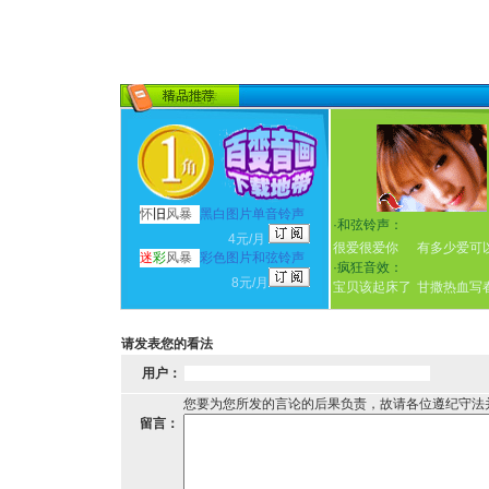
怀
旧
风暴
黑白图片单音铃声
·
和弦铃声：
4元/月
很爱很爱你
有多少爱可
迷
彩
风暴
彩色图片和弦铃声
·
疯狂音效：
8元/月
宝贝该起床了
甘撒热血写
请发表您的看法
用户：
您要为您所发的言论的后果负责，故请各位遵纪守法
留言：