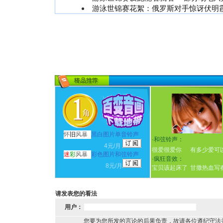
游泳世锦赛花絮：俄罗斯对手惊讶伏明
怀
旧
风暴
黑白图片单音铃声
·
和弦铃声：
4元/月
很爱很爱你
有多少爱可
迷
彩
风暴
彩色图片和弦铃声
·
疯狂音效：
8元/月
宝贝该起床了
甘撒热血写
请发表您的看法
用户：
您要为您所发的言论的后果负责，故请各位遵纪守法