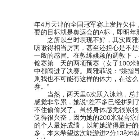
年4月天津的全国冠军赛上发挥欠佳
要的目标就是奥运会的A标，即明年
之所以当时表现不好，其实周雅
咳嗽得相当厉害，甚至还担心是不是
一般的感冒。在教练姚颖的调教下，
锦赛第一天的两项预赛（女子100米
中都闯进了决赛。周雅菲说：“姚指
则我也不可能有这样的体力，在这么
赛。”
当然，两天里6次跃入泳池，总共游
感觉非常累，她说“差不多已经拼到
不住偷偷哭了。虽然身体感觉很累很
觉得很兴奋，因为她的200米混合泳的
的个人最好成绩，以前她游得最好的是
多，本来希望这次能游进2分13秒5