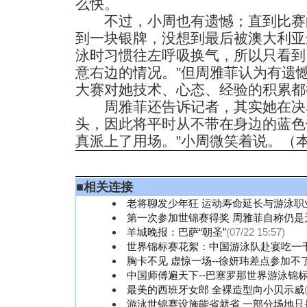
么快。
不过，小周也有遗憾；直到比赛
到一块银牌，没想到最后被澳大利亚
泳时习惯往左呼吸换气，所以只看到
意右边的情况。”但周雅菲认为有遗
大赛对她技术、心态、经验的积累都
周雅菲还告诉记者，其实她在决
头，因此将平时从不带在身边的蓝色
真派上了用场。”小周微笑着说。（本
■
相关连接
老将聊发少年狂 运动寿命延长与游泳职
第一次参加世锦赛得奖 周雅菲自称仍是
羊城晚报：巴萨“朝圣”
(07/22 15:57)
世界锦标赛花絮：中国游泳队赴宴吃一
胸卡不见 虚惊一场--徐妍玮差点参加不
中国师傅遍天下--巴塞罗那世界游泳锦
最美的西班牙女郎 全裸造型向小贝示威
游泳世锦赛设施能省就省 一部分场地只