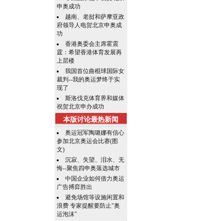
申奥成功
越南、老挝和萨摩亚政
府领导人电贺北京申奥成
功
香港奥委会主席霍震
霆：希望香港体育发展再
上层楼
我国首位曲棍球国际女
裁判--我的奥运梦终于实
现了
斯洛伐克体育界和媒体
祝贺北京申办成功
本版讨论最热新闻
奥运冠军陶璐娜有信心
参加北京奥运会比赛(图
文)
沉寂、失望、泪水、无
悔--聚焦四申奥落选城市
中国企业如何借力奥运
广告搏弈胜出
避免场馆等设施闲置和
浪费 专家提醒要防止"奥
运泡沫"