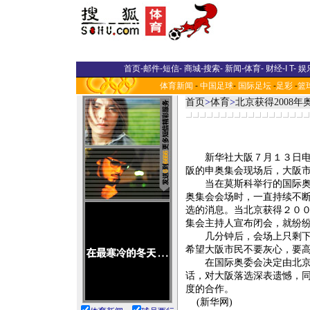
首页
-
邮件
-
短信
-
商城
-
搜索
-
新闻
-
体育
-
财经
-
I T
-
娱
体育新闻
-
中国足球
-
国际足坛
-
足彩
-
篮
首页
>
体育
>
北京获得2008
新华社大阪７月１３日电（
阪的申奥集会现场后，大阪
当在莫斯科举行的国际奥委
奥集会会场时，一直持续不
选的消息。当北京获得２０
集会主持人宣布闭会，就纷
几分钟后，会场上只剩下约
希望大阪市民不要灰心，要
在国际奥委会决定由北京主
话，对大阪落选深表遗憾，
度的合作。
(新华网)