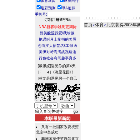
体育新闻
球员西行
足彩预测
甲A追踪
手机号:
首页
>
体育
>
北京获得2008
NBA新赛季姚明更期待
甜美酸涩我爱!我珍藏!
艳遇叫月上柳梢的美眉
恋曲罗大佑签名CD派送
美伊对峙海湾战况速递
行色社会奇闻趣事真多
[戴佩妮]
遇见你的第4天
[Ｆ ４]
《流星花园Ⅱ》
[莫文蔚]
遇见另一个自己
本版最新新闻
又有一批国家政要祝贺
北京申奥成功
非洲国家使节祝贺北京