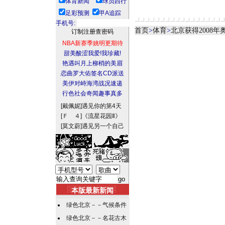
体育新闻
球员西行
足彩预测
甲A追踪
手机号:
首页
>
体育
>
北京获得2008
NBA新赛季姚明更期待
甜美酸涩我爱!我珍藏!
艳遇叫月上柳梢的美眉
恋曲罗大佑签名CD派送
美伊对峙海湾战况速递
行色社会奇闻趣事真多
[戴佩妮]
遇见你的第4天
[Ｆ ４]
《流星花园Ⅱ》
[莫文蔚]
遇见另一个自己
本版最新新闻
绿色北京－－气候条件
绿色北京－－名花古木