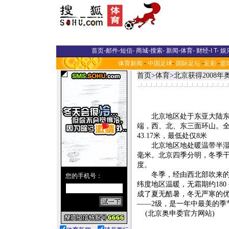
首页
-
邮件
-
短信
-
商城
-
搜索
-
新闻
-
体育
-
财经
-
I T
-
娱
体育新闻
-
中国足球
-
国际足坛
-
足彩
-
篮
首页
>
体育
>
北京获得2008
北京地区处于东亚大陆东岸，
端，西、北、东三面环山。全市
43.17米，最低处仅8米
北京地区地处暖温带半湿润
毫米。北京四季分明，冬季干
度。
冬季，经由西北部吹来的冷
纬度地区温暖，无霜期约18
成了夏无酷暑，冬无严寒的优
——2级，是一年中最美的季
(北京奥申委官方网站)