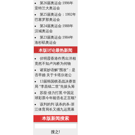
第26届奥运会:1996年
亚特兰大奥运会
第25届奥运会：1992年
巴塞罗那奥运会
第24届奥运会:1988年
汉城奥运会
第23届奥运会:1984年
洛杉矶奥运会
本版讨论最热新闻
伏明霞香港作秀出洋相
竟然不知卢沟桥为何物
诸宸妙语解“围攻”：是
否早婚 关于卡塔尔老公
13届韩国棋圣战决赛首
局 “李昌镐二世”先拔头筹
苏葭:借力打黑 中国足
球彩票今年能否名正言顺?
该判的判 该杀的杀-浙
江体育局长又捅九运黑幕
本版新闻搜索