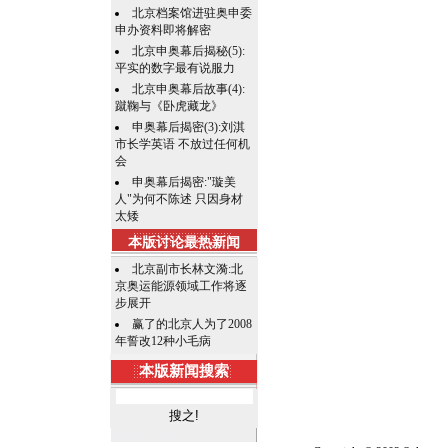
北京档案馆进驻奥申委
申办资料即将解密
北京申奥幕后揭秘(5):
平实的数字最有说服力
北京申奥幕后故事(4):
蹴鞠与《卧虎藏龙》
申奥幕后揭密(3):刘淇
市长学英语 不放过任何机
会
申奥幕后揭密:"璇美
人"为何不陈述 只因身材
太矮
本版讨论最热新闻
北京副市长林文漪:北
京奥运能源领域工作将逐
步展开
赢了的北京人为了2008
年誓改12种小毛病
本版新闻搜索