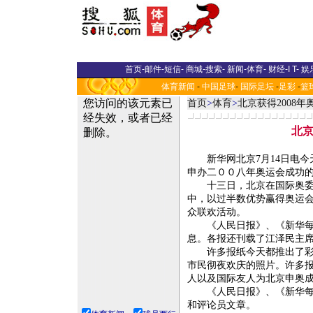
首页
-
邮件
-
短信
-
商城
-
搜索
-
新闻
-
体育
-
财经
-
I T
-
娱
体育新闻
-
中国足球
-
国际足坛
-
足彩
-
篮
首页
>
体育
>
北京获得2008
北
新华网北京7月14日电今
申办二００八年奥运会成功
十三日，北京在国际奥委会
中，以过半数优势赢得奥运
众联欢活动。
《人民日报》、《新华每日
息。各报还刊载了江泽民主
许多报纸今天都推出了彩色
市民彻夜欢庆的照片。许多
人以及国际友人为北京申奥
《人民日报》、《新华每日
和评论员文章。