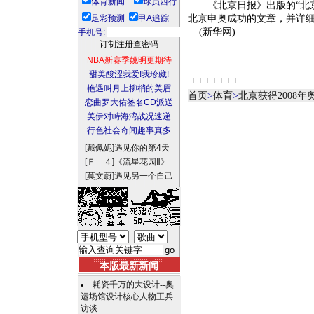
体育新闻
球员西行
《北京日报》出版的“北京
足彩预测
甲A追踪
北京申奥成功的文章，并详
(新华网)
手机号:
NBA新赛季姚明更期待
甜美酸涩我爱!我珍藏!
艳遇叫月上柳梢的美眉
首页
>
体育
>
北京获得2008
恋曲罗大佑签名CD派送
美伊对峙海湾战况速递
行色社会奇闻趣事真多
[戴佩妮]
遇见你的第4天
[Ｆ ４]
《流星花园Ⅱ》
[莫文蔚]
遇见另一个自己
本版最新新闻
耗资千万的大设计--奥
运场馆设计核心人物王兵
访谈