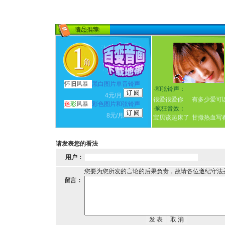
怀
旧
风暴
黑白图片单音铃声
·
和弦铃声：
4元/月
很爱很爱你
有多少爱可
迷
彩
风暴
彩色图片和弦铃声
·
疯狂音效：
8元/月
宝贝该起床了
甘撒热血写
请发表您的看法
用户：
您要为您所发的言论的后果负责，故请各位遵纪守法
留言：