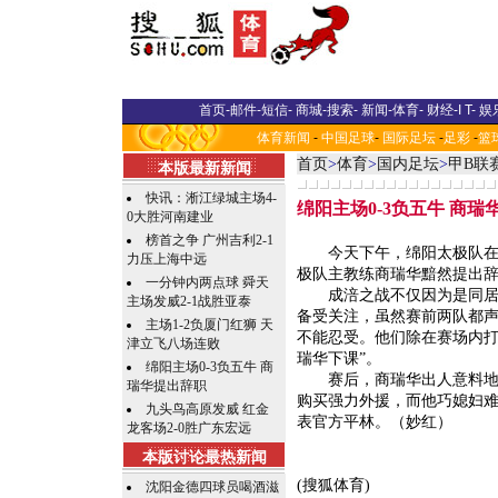
首页
-
邮件
-
短信
-
商城
-
搜索
-
新闻
-
体育
-
财经
-
I T
-
娱
体育新闻
-
中国足球
-
国际足坛
-
足彩
-
篮
首页
>
体育
>
国内足坛
>
甲B联
本版最新新闻
快讯：淅江绿城主场4-
绵阳主场0-3负五牛 商瑞
0大胜河南建业
榜首之争 广州吉利2-1
今天下午，绵阳太极队在绵
力压上海中远
极队主教练商瑞华黯然提出
一分钟内两点球 舜天
成涪之战不仅因为是同居川
主场发威2-1战胜亚泰
备受关注，虽然赛前两队都声
主场1-2负厦门红狮 天
不能忍受。他们除在赛场内打
津立飞八场连败
瑞华下课”。
绵阳主场0-3负五牛 商
赛后，商瑞华出人意料地提
瑞华提出辞职
购买强力外援，而他巧媳妇
九头鸟高原发威 红金
表官方平林。（妙红）
龙客场2-0胜广东宏远
本版讨论最热新闻
(搜狐体育)
沈阳金德四球员喝酒滋