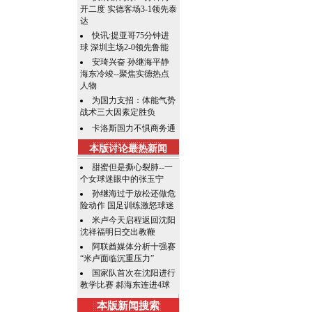
开二度 实德客场3-1领先泰
达
快讯:提亚哥75分钟进
球 深圳主场2-0领先鲁能
安琦兴奋 孙继海平静
海东冷竣--聚焦实德热点
人物
为国力支招：体能气势
战术三大因素定胜负
卡洛斯国力不惧商务通
本版讨论最热新闻
甜蜜但是撕心裂肺--一
个女球迷眼中的张玉宁
孙继海过于放松还做危
险动作 国足训练激怒球迷
米卢今天启程返回沈阳
沈祥福明日交出教鞭
阿联酋媒体分析十强赛
“米卢面临沉重压力”
国家队首次在沈阳进行
教学比赛 郝海东连进4球
本版新闻搜索