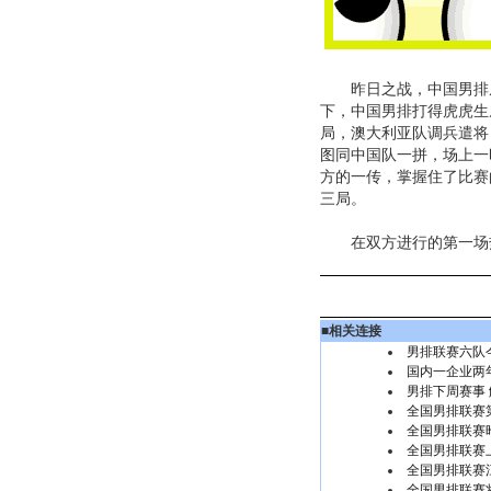
昨日之战，中国男排从
下，中国男排打得虎虎生
局，澳大利亚队调兵遣将
图同中国队一拼，场上一
方的一传，掌握住了比赛
三局。
在双方进行的第一场热身
■
相关连接
男排联赛六队
国内一企业两
男排下周赛事
全国男排联赛
全国男排联赛昨
全国男排联赛
全国男排联赛
全国男排联赛