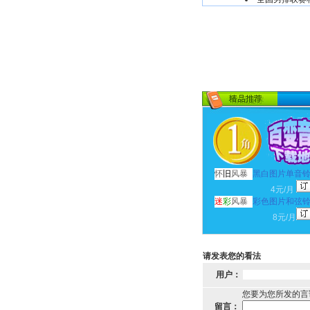
怀
旧
风暴
黑白图片单音
4元/月
迷
彩
风暴
彩色图片和弦
8元/月
请发表您的看法
用户：
您要为您所发的言
留言：