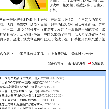
场相同：二传王贺兵，副攻郑亮，主
攻沈琼、施海荣，接应汤淼，自由人
初辉。
前一场比赛失利的阴影中走出，开局就占据主动，在王贺兵的策应
威。沈琼、施海荣、汤淼的重扣，郑亮的快攻使中国队连拿两局。第三
，利用二、四号位的强攻和后排进攻，发起了一浪高过一浪的攻势，试
时呈胶着状。邸安和叫停后，中国队加强了拦网，以大力发球破坏了对
的节奏。至此，澳大利亚男排已无心恋战，在一阵手忙脚乱中又丢了第
赛中，中国男排状态不佳，加上有些轻敌，最终以2∶3惜败。
我来说两句
去相关俱乐部
发短信息
今日为冠军而战 东方战八一引人关注
(03/08 15:48)
年出资600万买断中国男排经营权
(02/26 16:40)
 解答联赛里最复杂的数学问题
(02/26 10:27)
第五轮：北京队以0-3不敌江苏队
(02/24 17:33)
三场比赛 客场球队全部以3-2险胜
(02/16 16:35)
上海东方男排连克两队成为焦点
(02/14 11:00)
江苏三老带四新最新阵容进军前六
(02/10 09:49)
将于明日揭开战幕 川军要打出血性
(02/07 10:03)