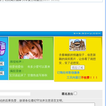
含蓄幽默的情趣段子，创意新
颖的搞笑图片，让你看了就想
铃声
·
和弦铃声：
笑，笑了还想笑。
很爱很爱你
有多少爱可以重来
铃声
·
疯狂音效：
订阅任何
彩信服务
宝贝该起床了
甘撒热血写春秋
三天内退订
不收费！！！
匿名发出
论的后果负责，故请各位遵纪守法并注意语言文明。