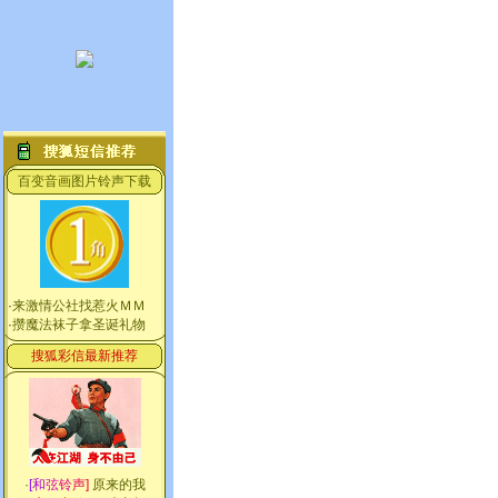
百变音画图片铃声下载
·
来激情公社找惹火ＭＭ
·
攒魔法袜子拿圣诞礼物
搜狐彩信最新推荐
·
[
和
弦
铃
声
]
原来的我