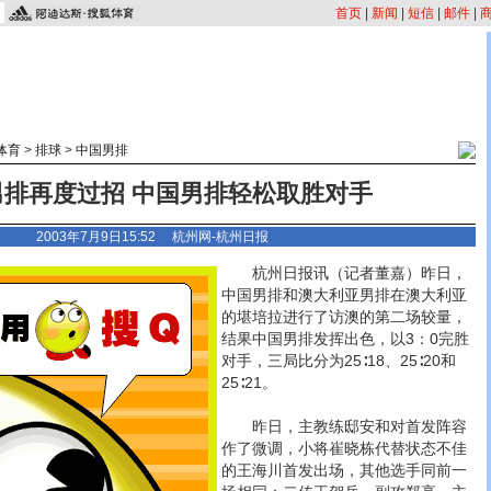
首页
|
新闻
|
短信
|
邮件
|
体育
>
排球
>
中国男排
男排再度过招 中国男排轻松取胜对手
2003年7月9日15:52 杭州网-杭州日报
杭州日报讯（记者董嘉）昨日，
中国男排和澳大利亚男排在澳大利亚
的堪培拉进行了访澳的第二场较量，
结果中国男排发挥出色，以3：0完胜
对手，三局比分为25∶18、25∶20和
25∶21。
昨日，主教练邸安和对首发阵容
作了微调，小将崔晓栋代替状态不佳
的王海川首发出场，其他选手同前一