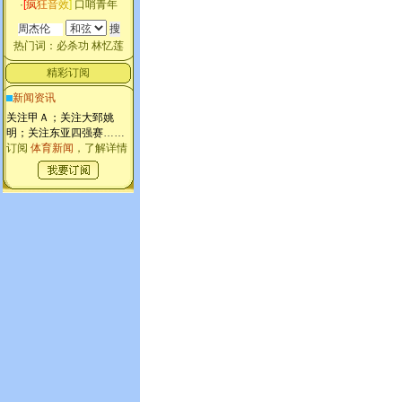
·
[
疯
狂
音
效
]
口哨青年
热门词：
必杀功
林忆莲
精彩订阅
新闻资讯
关注甲Ａ；关注大郅姚
明；关注东亚四强赛
……
订阅
体育新闻
，了解详情