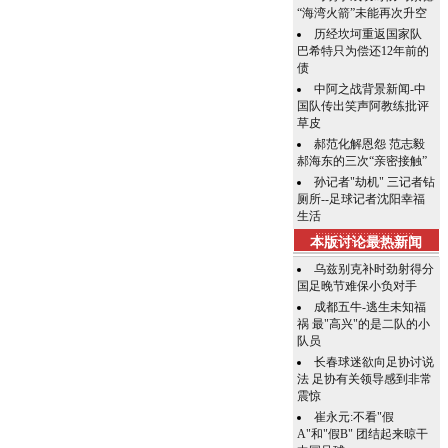
“海湾火箭”未能再次升空
历经坎坷重返国家队
巴希特只为偿还12年前的
债
中阿之战背景新闻-中
国队传出笑声阿教练批评
草皮
郝范化解恩怨 范志毅
郝海东的三次“亲密接触”
孙记者"劫机" 三记者钻
厕所--足球记者沈阳幸福
生活
本版讨论最热新闻
乌兹别克补时劲射得分
国足晚节难保小负对手
成都五牛-逃生未知福
祸 最"高兴"的是二队的小
队员
长春球迷欲向足协讨说
法 足协有关领导感到非常
震惊
崔永元:不看"假
A"和"假B" 团结起来晾干