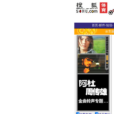
首页
-
邮件
-
短信
-
体育