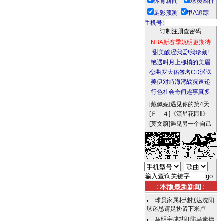
体育新闻
球员西行
足彩预测
甲A追踪
手机号:
NBA新赛季姚明更期待
甜美酸涩我爱!我珍藏!
艳遇叫月上柳梢的美眉
恋曲罗大佑签名CD派送
美伊对峙海湾战况速递
行色社会奇闻趣事真多
[戴佩妮]
遇见你的第4天
[Ｆ ４]
《流星花园Ⅱ》
[莫文蔚]
遇见另一个自己
本版最新新闻
球员家属相继抵达沈阳
球迷恳请足协留下米卢
马明宇成功盯防马素德