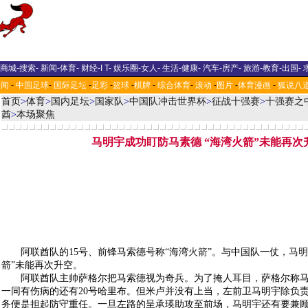
商城
-
搜索
-
新闻
-
体育
-
财经
-
I T
-
娱乐圈
-
女人
-
生活
-
健康
-
汽车
-
房产
-
旅游
-
教育
-
出国
-
新闻
-
中国足球
-
国际足坛
-
足彩
-
篮球
-
棋牌
-
综合体育
-
滚动
-
图片
-
体育漫画
-
狐说八
首页
>
体育
>
国内足坛
>
国家队
>
中国队冲击世界杯
>
征战十强赛
>
十强赛之
酋
>
本场聚焦
马明宇成功盯防马素德 “海湾火箭”未能再次
阿联酋队的15号、前锋马索德号称“海湾
火箭
”。与中国队一仗，
马明
箭”未能再次升空。
阿联酋队主帅萨格尔把马索德视为奇兵。为了掩人耳目，萨格尔称马
一同有伤病的还有20号哈里布。但米卢并没有上当，左前卫马明宇除负
务便是担起防守重任。一旦左路的呈承瑛助攻至前场，马明宇还有要兼