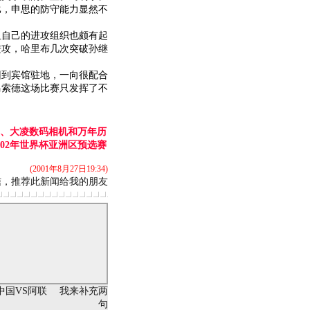
比，申思的防守能力显然不
自己的进攻组织也颇有起
进攻，哈里布几次突破
孙继
到宾馆驻地，一向很配合
马索德这场比赛只发挥了不
基、大凌数码相机和万年历
02年世界杯亚洲区预选赛
(2001年8月27日19:34)
信，推荐此新闻给我的朋友
中国VS阿联
我来补充两
句