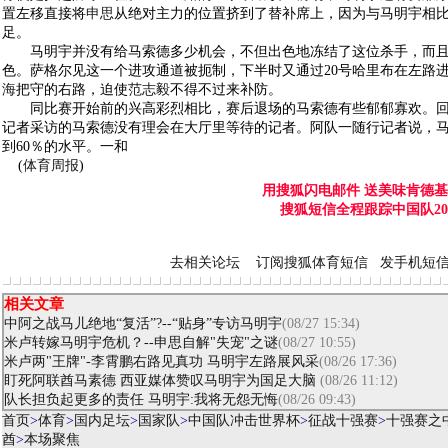
置左移直接将
申思
从绝对主力的位置挤到了替补席上，因为与马明宇相
足。
马明宇并没有给马索德多少机会，不但出色地冻结了这位杀手，而且
色。萨格尔见这一个进攻通道被扼制，下半时又通过20号哈里布在左路
海
把守的右路，迫使
范志毅
不得不过来补防。
同比赛开始前的兴高彩烈相比，赛后退场的马索德有些郁郁寡欢。回
记者采访的马索德没有理会在大厅里等待的记者。阿队一随行记者说，
到60％的水平。一和
(
体育周报
)
用搜狐闪电邮件 送美味肯德
搜狐短信全程跟踪中国队20
去相关论坛
订阅搜狐体育短信
发手机短
相关文章
中阿之战马儿绝地“复活”?--“贴身”专访马明宇
(08/27 15:34)
米卢转嫁马明宇危机？--申思自解"失宠"之谜
(08/27 10:55)
米卢两"王牌"-李霄鹏右路见真功 马明宇左路展风采
(08/26 17:36)
盯死阿联酋马素德 西亚媒体赞叹马明宇为国足大脑
(08/26 11:12)
队长担负起更多的责任 马明宇:我将无怨无悔
(08/26 09:43)
首页
>
体育
>
国内足坛
>
国家队
>
中国队冲击世界杯
>
征战十强赛
>
十强赛之
酋
>
本场聚焦