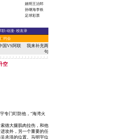
姚明
王治郅
孙继海
李铁
足球彩票
求职
-
动漫
-
校友录
道
-
约会
中国VS阿联
我来补充两
句
升空
宇
专门盯防他，“海湾火
索德大腿肌肉拉伤，和他
责进攻外，另一个重要的任
顾
吴承瑛
的位置。马明宇位