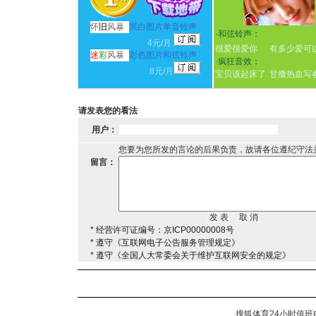
怀
旧
风暴
黑白图片单音铃声
·
和弦铃声：
4元/月
很爱很爱你
有多少爱可
迷
彩
风暴
彩色图片和弦铃声
·
疯狂音效：
8元/月
宝贝该起床了
甘撒热血写
请发表您的看法
用户：
您要为您所发的言论的后果负责，故请各位遵纪守法
留言：
* 经营许可证编号：京ICP00000008号
* 遵守《互联网电子公告服务管理规定》
* 遵守《全国人大常委会关于维护互联网安全的规定》
搜狐体育24小时值班电话：