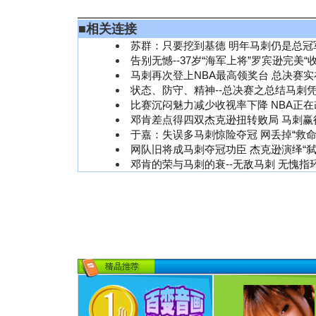
■
相关连接
苏群：只要挖到基德 明年马刺仍是总冠
告别无憾--37岁“海军上将”罗宾逊完美“收
马刺再次登上NBA最高领奖台 总决赛
状态、防守、精神--总决赛之总结马刺
比赛沉闷魅力减少收视率下降 NBA正
邓肯差点得四双杰克逊扭转败局 马刺赢
于嘉：失误多马刺惊险夺冠 网丢掉“救命
网队旧将成马刺夺冠功臣 杰克逊演绎“
邓肯的荣与马刺的衰--无敌马刺 无愧指