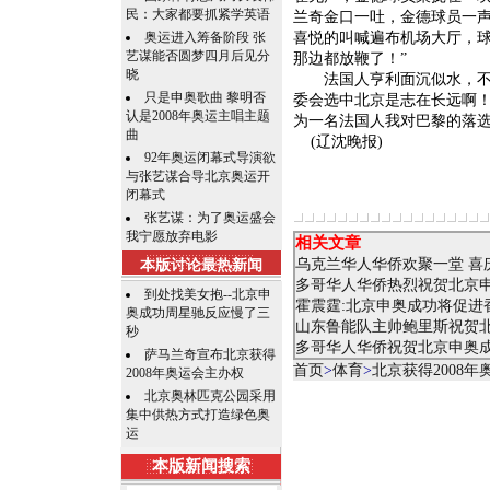
民：大家都要抓紧学英语
兰奇金口一吐，金德球员一声
奥运进入筹备阶段 张
喜悦的叫喊遍布机场大厅，球
艺谋能否圆梦四月后见分
那边都放鞭了！”
晓
法国人亨利面沉似水，不过
只是申奥歌曲 黎明否
委会选中北京是志在长远啊！
认是2008年奥运主唱主题
为一名法国人我对巴黎的落选
曲
(辽沈晚报)
92年奥运闭幕式导演欲
与张艺谋合导北京奥运开
闭幕式
张艺谋：为了奥运盛会
我宁愿放弃电影
相关文章
乌克兰华人华侨欢聚一堂 喜
本版讨论最热新闻
多哥华人华侨热烈祝贺北京
到处找美女抱--北京申
霍震霆:北京申奥成功将促
奥成功周星驰反应慢了三
山东鲁能队主帅鲍里斯祝贺
秒
多哥华人华侨祝贺北京申奥
萨马兰奇宣布北京获得
首页
>
体育
>
北京获得2008
2008年奥运会主办权
北京奥林匹克公园采用
集中供热方式打造绿色奥
运
本版新闻搜索