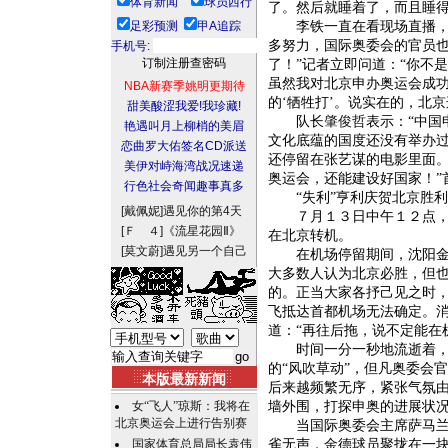
体育新闻
球员西行
了。然后就睡着了，而且睡得
足彩预测
甲A追踪
李铁一直在看现场直播，他
多努力，国际奥委会的官员
手机号:
了！”记者立即问道：“你不
虽然我对北京申办奥运会成
NBA新赛季姚明更期待
的‘牺牲打’。说实在的，北
甜美酸涩我爱!我珍藏!
队长
肇俊哲
表示：“中
艳遇叫月上柳梢的美眉
文化底蕴的国度还没有举办
恋曲罗大佑签名CD派送
还停留在张艺谋的电影里面
美伊对峙海湾战况速递
奥运会，还能建设好国家！”
行色社会奇闻趣事真多
“失利”亨利庆贺北京胜利
[戴佩妮]
遇见你的第4天
７月１３日中午１２点，在
[Ｆ ４]
《流星花园Ⅱ》
在北京转机。
[莫文蔚]
遇见另一个自己
在机场停留期间，沈阳金德
大多数人认为北京必胜，但
的。正当大家各抒己见之时
飞抵达首都机场无法确定。
道：“再往后拖，说不定能在
时间一分一秒地流逝着，金
的“风吹草动”，但凡奥委会
本版最新新闻
后来越频繁无序，紧张气氛
女“飞人”琼斯：我将在
墙外围，打探申奥的进展状
北京奥运会上进行告别赛
当国际奥委会主席萨马兰奇
国家体育总局局长袁伟
雀无声，金德球员聚拢在一块