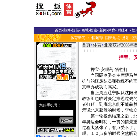
首页
-
邮件
-
短信
-
商城
-
搜索
-
新闻
-
体育
-
财经
-
I T
-
娱
体育新闻
-
中国足球
-
国际足坛
-
足彩
-
篮
首页
>
体育
>
北京获得2008
押宝、
押宝·安眠药·牺牲打
当国际奥委会主席萨马兰奇
机前的辽足队员和教练不约
京申办成功而高兴。
当上周五辽宁队从沈阳出发
教练组也临时决定推迟过去
者打赌，到底北京能不能获
示说北京获胜的时候，李铁立
第一轮投票结束之后，北京
年奥运会时功亏一篑的情景
过程太紧张了，有点受不了
眠。１０点多的时候突然听