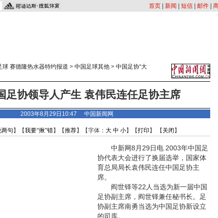
首页
|
新闻
|
短信
|
邮件
|
足球 赛德隆热水器特约报道
>
中国足球其他
>
中国足协“大
国足协领导人产生 袁伟民连任足协主席
2003年8月29日10:47 中国新闻网
说两句
】【
我要“揪”错
】【
推荐
】【字体：
大
中
小
】【
打印
】 【
关闭
】
中新网8月29日电 2003年中国足
协代表大会进行了换届选举，国家体
育总局局长袁伟民连任中国足协主
席。
阎世铎等22人当选为新一届中国
足协副主席，阎世铎兼任秘书长。足
协副主席南勇当选为中国足协新设立
的司库。