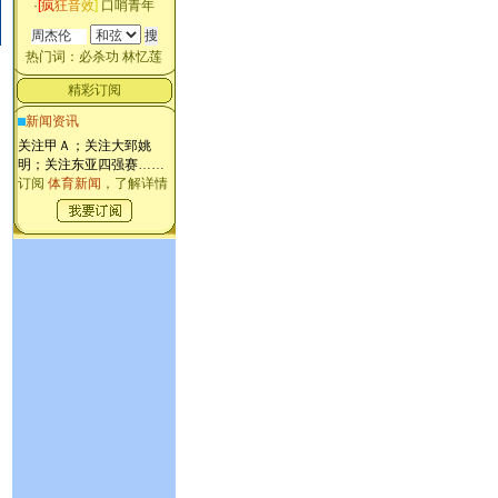
·
[
疯
狂
音
效
]
口哨青年
热门词：
必杀功
林忆莲
精彩订阅
新闻资讯
关注甲Ａ；关注大郅姚
明；关注东亚四强赛
……
订阅
体育新闻
，了解详情