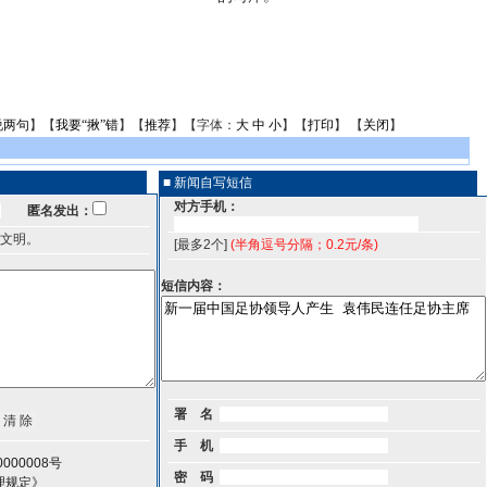
说两句
】【
我要“揪”错
】【
推荐
】【字体：
大
中
小
】【
打印
】 【
关闭
】
■ 新闻自写短信
对方手机：
匿名发出：
文明。
[最多2个]
(半角逗号分隔；0.2元/条)
短信内容：
署 名
手 机
000008号
密 码
理规定》