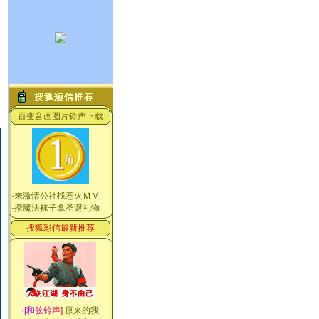
百变音画图片铃声下载
·
来激情公社找惹火ＭＭ
·
攒魔法袜子拿圣诞礼物
搜狐彩信最新推荐
·
[
和
弦
铃
声
]
原来的我