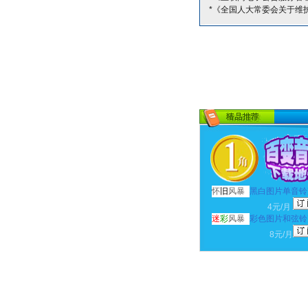
*《全国人大常委会关于维
怀
旧
风暴
黑白图片单音铃
4元/月
迷
彩
风暴
彩色图片和弦铃
8元/月