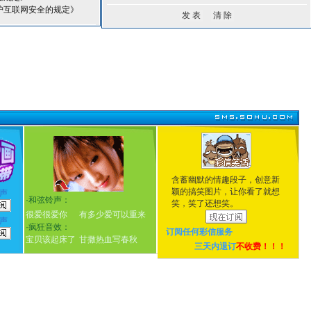
护互联网安全的规定》
含蓄幽默的情趣段子，创意新
颖的搞笑图片，让你看了就想
声
·
和弦铃声：
笑，笑了还想笑。
很爱很爱你
有多少爱可以重来
声
·
疯狂音效：
订阅任何
彩信服务
宝贝该起床了
甘撒热血写春秋
三天内退订
不收费！！！