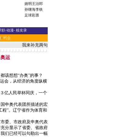
姚明
王治郅
孙继海
李铁
足球彩票
求职
-
动漫
-
校友录
道
-
约会
我来补充两句
资奥运
该想想“办奥”的事？
运会，从经济的角度纵横
３亿人民举杯同庆，一个
国申奥代表团所描述的宏
工程”。辽宁省作为体育和
市委、市政府及申奥代表
举充分显示了省委、省政府
。我们已经可以勾勒出一幅