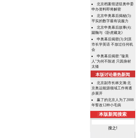
北京档案馆进驻奥申委
申办资料即将解密
北京申奥幕后揭秘(5):
平实的数字最有说服力
北京申奥幕后故事(4):
蹴鞠与《卧虎藏龙》
申奥幕后揭密(3):刘淇
市长学英语 不放过任何机
会
申奥幕后揭密:"璇美
人"为何不陈述 只因身材
太矮
本版讨论最热新闻
北京副市长林文漪:北
京奥运能源领域工作将逐
步展开
赢了的北京人为了2008
年誓改12种小毛病
本版新闻搜索