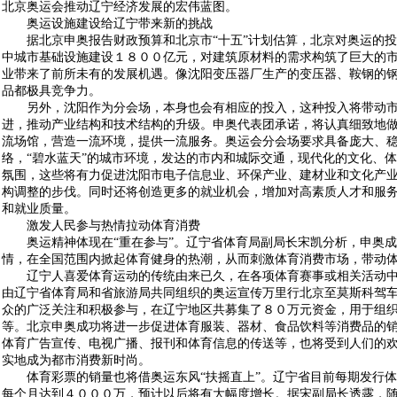
北京奥运会推动辽宁经济发展的宏伟蓝图。
奥运设施建设给辽宁带来新的挑战
据北京申奥报告财政预算和北京市“十五”计划估算，北京对奥运的投
中城市基础设施建设１８００亿元，对建筑原材料的需求构筑了巨大的
业带来了前所未有的发展机遇。像沈阳变压器厂生产的变压器、鞍钢的
品都极具竞争力。
另外，沈阳作为分会场，本身也会有相应的投入，这种投入将带动市
进，推动产业结构和技术结构的升级。申奥代表团承诺，将认真细致地
流场馆，营造一流环境，提供一流服务。奥运会分会场要求具备庞大、
络，“碧水蓝天”的城市环境，发达的市内和城际交通，现代化的文化、
氛围，这些将有力促进沈阳市电子信息业、环保产业、建材业和文化产
构调整的步伐。同时还将创造更多的就业机会，增加对高素质人才和服
和就业质量。
激发人民参与热情拉动体育消费
奥运精神体现在“重在参与”。辽宁省体育局副局长宋凯分析，申奥成
情，在全国范围内掀起体育健身的热潮，从而刺激体育消费市场，带动
辽宁人喜爱体育运动的传统由来已久，在各项体育赛事或相关活动中
由辽宁省体育局和省旅游局共同组织的奥运宣传万里行北京至莫斯科驾
众的广泛关注和积极参与，在辽宁地区共募集了８０万元资金，用于组
等。北京申奥成功将进一步促进体育服装、器材、食品饮料等消费品的
体育广告宣传、电视广播、报刊和体育信息的传送等，也将受到人们的
实地成为都市消费新时尚。
体育彩票的销量也将借奥运东风“扶摇直上”。辽宁省目前每期发行体
每个月达到４０００万，预计以后将有大幅度增长。据宋副局长透露，