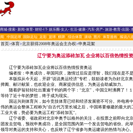
商城
-
搜索
-
新闻
-
体育
-
财经
-
I T
-
娱乐圈
-
女人
-
生活
-
健康
-
汽车
-
房产
-
旅游
-
教育
-
出国
-
新闻
-
中国足球
-
国际足坛
-
足彩
-
篮球
-
棋牌
-
综合体育
-
滚动
-
图片
-
体育漫画
-
狐说八
首页
>
体育
>
北京获得2008年奥运会主办权
>
申奥花絮
辽宁要为奥运添砖加瓦 企业将以百倍热情投
辽宁要为添砖加瓦企业将以百倍热情投资奥运
编者按：申奥成功，举国同庆，激情过后应是理智，我们现在是不是都
本版拟从今天起，开辟“说说奥运经济”专栏，鼓励读者为办好北京奥
捭阖、献计献策，也欢迎企业、商家提供信息，为奥运会助威加力。
随着萨翁轻轻吐出重逾千钧的两个字：“北京”，中国立时沸腾了！１
等待了近十年的梦想，终于成为现实。
国运兴则体育兴，如今竞技体育已经和经济发展密不可分。外电将中
伟的奥运会整体工程称为“自古代万里长城之后，中国将要修建的最大的
工业大省，势必要为奥运工程“添砖加瓦”。
辽宁省委、省政府对北京申奥予以格外的关注，在投票之前即向北京
团发去贺电，预祝申奥成功，是全国范围内第一个发去贺电的省份。此
领导对奥运的支持和关心，也反映了辽宁省参与奥运建设的热情与决心