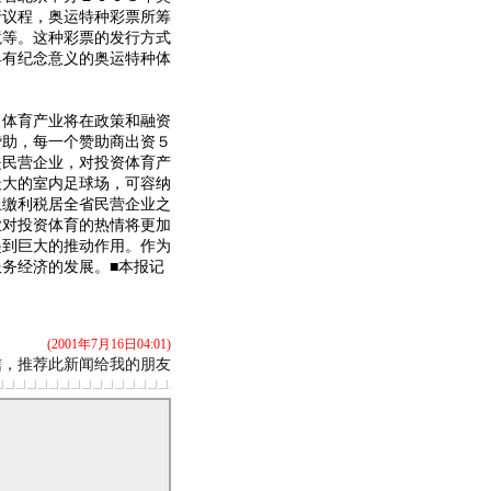
行议程，奥运特种彩票所筹
境等。这种彩票的发行方式
具有纪念意义的奥运特种体
体育产业将在政策和融资
赞助，每一个赞助商出资５
是民营企业，对投资体育产
最大的室内足球场，可容纳
上缴利税居全省民营企业之
业对投资体育的热情将更加
起到巨大的推动作用。作为
务经济的发展。■本报记
(2001年7月16日04:01)
信，推荐此新闻给我的朋友