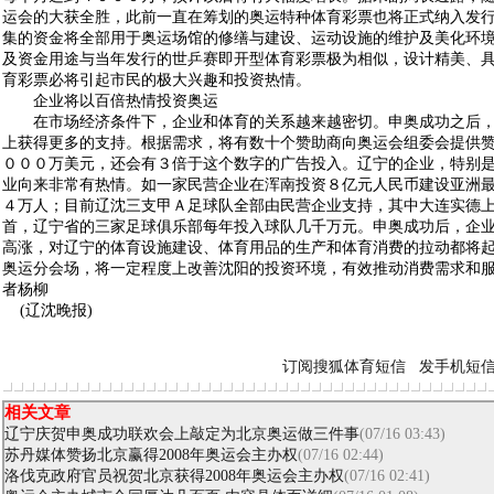
运会的大获全胜，此前一直在筹划的奥运特种体育彩票也将正式纳入发
集的资金将全部用于奥运场馆的修缮与建设、运动设施的维护及美化环
及资金用途与当年发行的世乒赛即开型体育彩票极为相似，设计精美、
育彩票必将引起市民的极大兴趣和投资热情。
企业将以百倍热情投资奥运
在市场经济条件下，企业和体育的关系越来越密切。申奥成功之后，
上获得更多的支持。根据需求，将有数十个赞助商向奥运会组委会提供
０００万美元，还会有３倍于这个数字的广告投入。辽宁的企业，特别
业向来非常有热情。如一家民营企业在浑南投资８亿元人民币建设亚洲
４万人；目前辽沈三支甲Ａ足球队全部由民营企业支持，其中大连实德
首，辽宁省的三家足球俱乐部每年投入球队几千万元。申奥成功后，企
高涨，对辽宁的体育设施建设、体育用品的生产和体育消费的拉动都将
奥运分会场，将一定程度上改善沈阳的投资环境，有效推动消费需求和服
者杨柳
(辽沈晚报)
订阅搜狐体育短信
发手机短
相关文章
辽宁庆贺申奥成功联欢会上敲定为北京奥运做三件事
(07/16 03:43)
苏丹媒体赞扬北京赢得2008年奥运会主办权
(07/16 02:44)
洛伐克政府官员祝贺北京获得2008年奥运会主办权
(07/16 02:41)