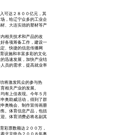
入可达２８００亿元，其
市场，给辽宁众多的工业企
钢材、
大连实德
的塑材等产
内相关技术和产品的改
做好各项筹备工作，建设一
稳定、快捷的信息传播网
体育设施和丰富多彩的文化
业的迅速发展，加快产业结
务人员的需求，提高就业率
功将激发民众的参与热
体育相关产业的发展。
均有上佳表现。今年５月
车申奥助威活动，得到了群
织申奥晚会、制作宣传画册
销售。体育信息产品，包括
欢迎。体育消费必将名副其
育彩票数额达２００万，
随着北京申办２００８年奥