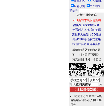
体育新闻
球员西行
足彩预测
甲A追踪
手机号:
NBA新赛季姚明更期待
甜美酸涩我爱!我珍藏!
艳遇叫月上柳梢的美眉
恋曲罗大佑签名CD派送
美伊对峙海湾战况速递
行色社会奇闻趣事真多
[戴佩妮]
遇见你的第4天
[Ｆ ４]
《流星花园Ⅱ》
[莫文蔚]
遇见另一个自己
本版最新新闻
耗资千万的大设计--奥
运场馆设计核心人物王兵
访谈