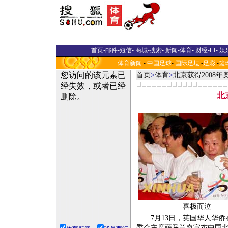
首页
-
邮件
-
短信
-
商城
-
搜索
-
新闻
-
体育
-
财经
-
I T
-
娱
体育新闻
-
中国足球
-
国际足坛
-
足彩
-
篮
首页
>
体育
>
北京获得2008
北
喜极而泣
7月13日，英国华人华侨
委会主席萨马兰奇宣布中国北