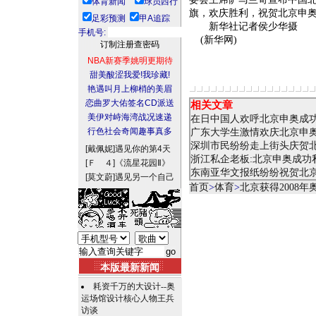
体育新闻
球员西行
旗，欢庆胜利，祝贺北京申
足彩预测
甲A追踪
新华社记者侯少华摄
手机号:
(新华网)
NBA新赛季姚明更期待
甜美酸涩我爱!我珍藏!
艳遇叫月上柳梢的美眉
恋曲罗大佑签名CD派送
相关文章
美伊对峙海湾战况速递
在日中国人欢呼北京申奥成
行色社会奇闻趣事真多
广东大学生激情欢庆北京申
深圳市民纷纷走上街头庆贺
[戴佩妮]
遇见你的第4天
浙江私企老板:北京申奥成功
[Ｆ ４]
《流星花园Ⅱ》
东南亚华文报纸纷纷祝贺北
[莫文蔚]
遇见另一个自己
首页
>
体育
>
北京获得2008
本版最新新闻
耗资千万的大设计--奥
运场馆设计核心人物王兵
访谈