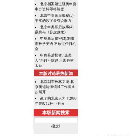
北京档案馆进驻奥申委
申办资料即将解密
北京申奥幕后揭秘(5):
平实的数字最有说服力
北京申奥幕后故事(4):
蹴鞠与《卧虎藏龙》
申奥幕后揭密(3):刘淇
市长学英语 不放过任何机
会
申奥幕后揭密:"璇美
人"为何不陈述 只因身材
太矮
本版讨论最热新闻
北京副市长林文漪:北
京奥运能源领域工作将逐
步展开
赢了的北京人为了2008
年誓改12种小毛病
本版新闻搜索