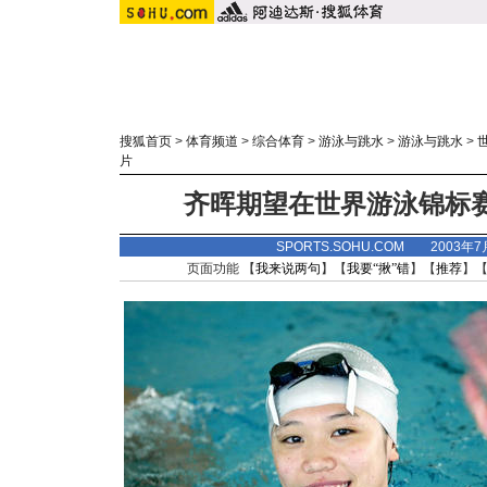
搜狐首页
>
体育频道
>
综合体育
>
游泳与跳水
>
游泳与跳水
>
片
齐晖期望在世界游泳锦标赛
SPORTS.SOHU.COM 2003年
页面功能 【
我来说两句
】【
我要“揪”错
】【
推荐
】