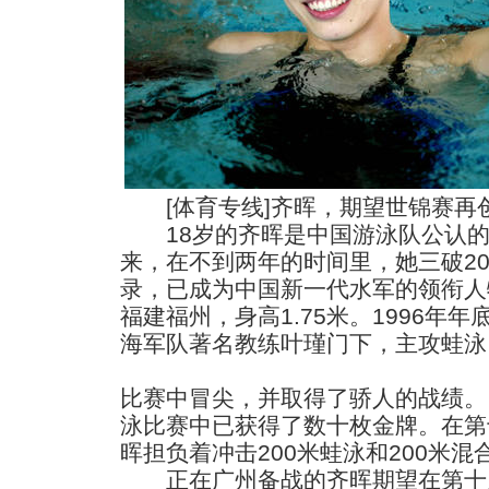
[体育专线]齐晖，期望世锦赛再
18岁的齐晖是中国游泳队公认的“女
来，在不到两年的时间里，她三破2
录，已成为中国新一代水军的领衔人物
福建福州，身高1.75米。1996年
海军队著名教练叶瑾门下，主攻蛙泳
比赛中冒尖，并取得了骄人的战绩。
泳比赛中已获得了数十枚金牌。在第
晖担负着冲击200米蛙泳和200米
正在广州备战的齐晖期望在第十