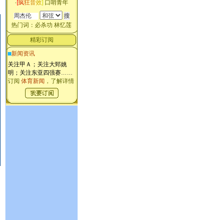
·
[
疯
狂
音
效
]
口哨青年
热门词：
必杀功
林忆莲
精彩订阅
新闻资讯
关注甲Ａ；关注大郅姚
明；关注东亚四强赛
……
订阅
体育新闻
，了解详情