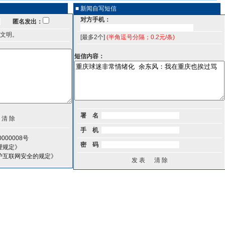
■ 新闻自写短信
对方手机：
匿名发出：
文明。
[最多2个]
(半角逗号分隔；0.2元/条)
短信内容：
署 名
手 机
000008号
密 码
理规定》
护互联网安全的规定》