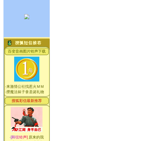
百变音画图片铃声下载
·
来激情公社找惹火ＭＭ
·
攒魔法袜子拿圣诞礼物
搜狐彩信最新推荐
·
[
和
弦
铃
声
]
原来的我