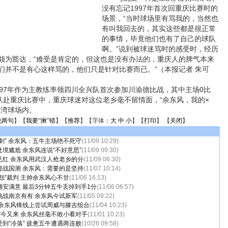
没有忘记1997年首次回重庆比赛时的
场景，“当时球场里有骂我的，当然也
有叫我回去的，其实这些都是很正常
的事情，毕竟他们也有了自己的球队
啊。”说到被球迷骂时的感受时，经历
颇为豁达，“难受是肯定的，但这也是没有办法的，重庆人的脾气本来
们并不是有心这样骂的，他们只是针对比赛而已。”（本报记者 朱可
7年作为主教练率领四川全兴队首次参加川渝德比战，其中主场0比
率队赴重庆比赛中，重庆球迷对这位老乡毫不留情面，“余东风，我的×
田湾球场内。
说两句
】【
我要“揪”错
】【
推荐
】【字体：
大
中
小
】【
打印
】 【
关闭
】
刺” 余东风：五牛主场绝不死守
(11/09 10:29)
境尴尬 余东风连说“不好意思”
(11/09 09:30)
见红 余东风用武汉人抢老乡的分
(11/09 06:30)
迎战国测 余东风：需要的是坚持
(11/07 10:14)
怨”裁判 主帅余东风心不甘
(11/06 16:13)
安满意 最后3分钟五牛丢掉到手1分
(11/06 06:57)
挑战南京有有 余东风今试新军
(11/05 09:22)
 余东风锋线上尝试周威与滕吉组合
(11/04 10:23)
”今又来 余东风丝毫不敢小看对手
(11/01 10:23)
到“冷落” 疲惫五牛遭遇两连败
(10/26 09:58)