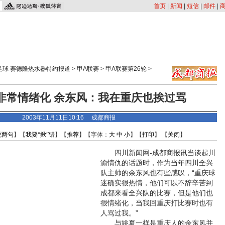
首页
|
新闻
|
短信
|
邮件
|
足球 赛德隆热水器特约报道
>
甲A联赛
>
甲A联赛第26轮
>
非常情绪化 余东风：我在重庆也挨过骂
2003年11月11日10:16 成都商报
说两句
】【
我要“揪”错
】【
推荐
】【字体：
大
中
小
】【
打印
】 【
关闭
】
四川新闻网-成都商报讯当谈起川
渝情仇的话题时，作为当年四川全兴
队主帅的余东风也有些感叹，“重庆球
迷确实很热情，他们可以不辞辛苦到
成都来看全兴队的比赛，但是他们也
很情绪化，当我回重庆打比赛时也有
人骂过我。”
与姚夏一样是重庆人的余东风并