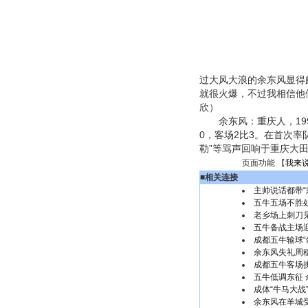
过大风大浪的余东风显得
就很火爆，不过我相信他
欣）
余东风：重庆人，199
0，客场2比3。在首次
勒”等骂声回响于重庆大
页面功能 【
我来
■
相关连接
主帅说话都带“
五牛五场不胜处
老乡场上刺刀
五牛备战主场
成都五牛输球“
余东风失礼周穗
成都五牛客场
五牛低调东征
成体“牛马大战
余东风在羊城受