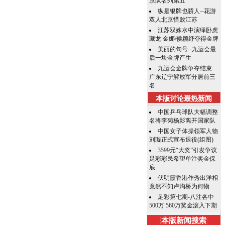
京队名列第五
纵是银牌也骄人--花游
双人北京惜败江苏
江苏双姝水中演绎卧虎
藏龙 金娜/侯颖纾夺得金牌
美丽的句号--九运会最
后一块金牌产生
九运会金牌争夺结束
广东辽宁解放军分居前三
名
本版讨论最热新闻
中国乒乓球队大幅调整
名将李菊杨影离开国家队
中国女子体操领军人物
刘璇正式宣布退役(组图)
3599元“大奖”引发争议
足彩彩民希望单注奖金保
底
伏明霞香港作秀出洋相
竟然不知卢沟桥为何物
足彩第七期-八注各中
500万 560万奖金滚入下期
本版新闻搜索