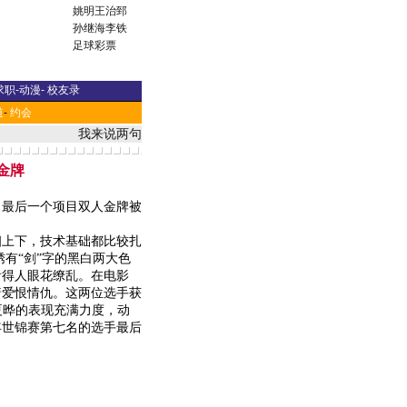
姚明
王治郅
孙继海
李铁
足球彩票
求职
-
动漫
-
校友录
道
-
约会
我来说两句
金牌
，最后一个项目双人金牌被
上下，技术基础都比较扎
有“剑”字的黑白两大色
看得人眼花缭乱。在电影
着爱恨情仇。这两位选手获
/夏晔的表现充满力度，动
年世锦赛第七名的选手最后