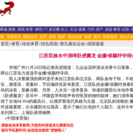
商城
-
搜索
-
新闻
-
体育
-
财经
-
I T
-
娱乐圈
-
女人
-
生活
-
健康
-
汽车
-
房产
-
旅游
-
教育
-
出国
-
新闻
-
中国足球
-
国际足坛
-
足彩
-
篮球
-
棋牌
-
综合体育
-
滚动
-
图片
-
体育漫画
-
狐说八
首页
>
体育
>
综合体育
>
综合其他
>
第九届全运会
>
战报速递
江苏双姝水中演绎卧虎藏龙 金娜/侯颖纾夺得
本报广州11月24日电记者高进报道：九运会花样游泳决赛今日落幕
两位江苏实力派选手金娜/侯颖纾夺得。
双人决赛最强的两对选手来自江苏队和北京队，两队各有千秋，不相
实，难度高，质量好，节目编排也富有新意。江苏队的金娜/侯颖纾身着绣
块的泳装，形象冷酷、另类，入水后一连串复杂、快速的腿部出水动作
《卧虎藏龙》音乐中，伴随提琴和鼓声有些怪异的独特旋律，她们演绎
得了全场94.954的最高分。以俄罗斯现代风格为主题，北京队的张晓欢
作连接紧密，出水腿部水位很高，显示了她们出色的个人能力，这对今
名列第二。上海队获得铜牌。
(中国体育报)
搜狐短信体育新闻:为您实时报道体坛最新动态
都市手机新时尚:短信迷你游戏“宠物情人”