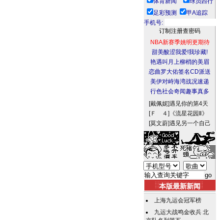
体育新闻
球员西行
足彩预测
甲A追踪
手机号:
NBA新赛季姚明更期待
甜美酸涩我爱!我珍藏!
艳遇叫月上柳梢的美眉
恋曲罗大佑签名CD派送
美伊对峙海湾战况速递
行色社会奇闻趣事真多
[戴佩妮]
遇见你的第4天
[Ｆ ４]
《流星花园Ⅱ》
[莫文蔚]
遇见另一个自己
本版最新新闻
上海九运会冠军榜
九运大战鸣金收兵 北