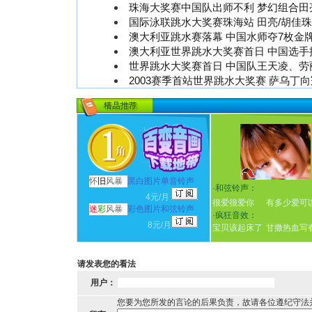
珠海大奖赛中国队出师不利 梦幻组合田
国际泳联跳水大奖赛珠海站 田亮/胡佳
澳大利亚跳水赛落幕 中国水师夺7枚金
澳大利亚世界跳水大奖赛首日 中国选手
世界跳水大奖赛首日 中国队王天凌、劳
2003赛季首站世界跳水大奖赛 萨乌丁
怀
旧
风暴
黑白图片单音铃声
·
和弦铃声：
4元/月
很爱很爱你
有多少爱可
迷
彩
风暴
彩色图片和弦铃声
·
疯狂音效：
8元/月
宝贝该起床了
甘撒热血写
请发表您的看法
用户：
您要为您所发的言论的后果负责，故请各位遵纪守法