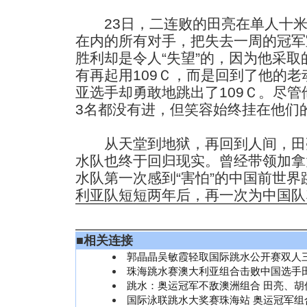
23日，二连败的田亮在单人十米
在内的所有对手，把失去一周的冠军
胜利却是令人“失望”的，因为他采
有再起用109Ｃ，而是回到了他的老
亚选手却勇敢地跳出了109Ｃ。尽
3名都没有进，但笑容始终挂在他们
从天堂到地狱，再回到人间，田
水队也终于回归现实。曾经带领加拿
水队第一次感到“害怕”的中国前世
利亚队短短两年后，再一次为中国队
■
相关连接
郭晶晶吴敏霞轻取国际跳水公开赛双人
珠海跳水赛澳大利亚组合击败中国选手
跳水：奥运冠军不敌澳洲组合 田亮、胡佳
国际泳联跳水大奖赛珠海站 奥运冠军组