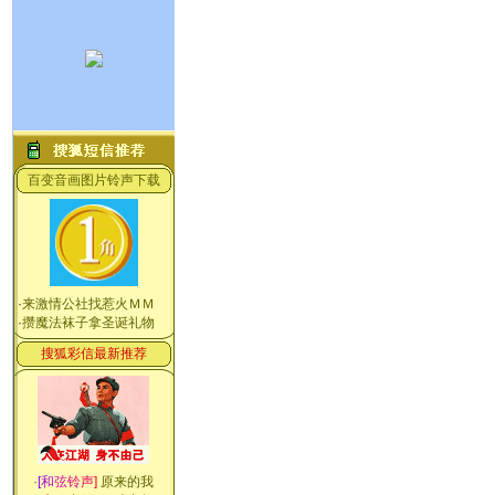
百变音画图片铃声下载
·
来激情公社找惹火ＭＭ
·
攒魔法袜子拿圣诞礼物
搜狐彩信最新推荐
·
[
和
弦
铃
声
]
原来的我