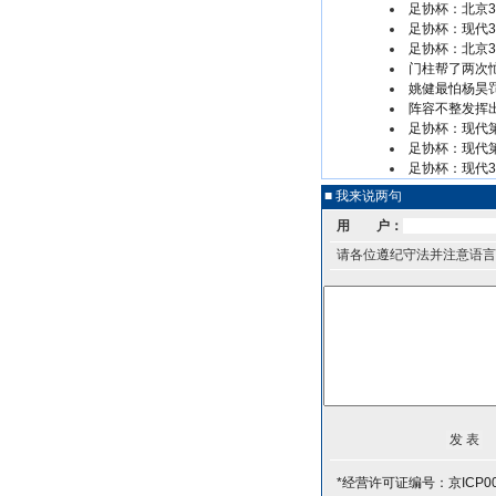
足协杯：北京3
足协杯：现代3
足协杯：北京3
门柱帮了两次
姚健最怕杨昊
阵容不整发挥出
足协杯：现代第
足协杯：现代第
足协杯：现代3
■ 我来说两句
用 户：
请各位遵纪守法并注意语言
*经营许可证编号：京ICP00