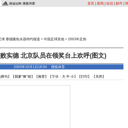
首页
|
新闻
|
短信
|
邮件
|
足球 赛德隆热水器特约报道
>
中国足球其他
>
2003年足协
击败实德 北京队员在领奖台上欢呼(图文)
2003年10月1日18:04 搜狐体育
说两句
】【
我要“揪”错
】【
推荐
】【字体：
大
中
小
】【
打印
】 【
关闭
】