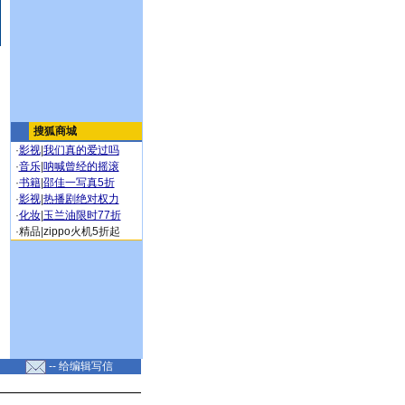
搜狐商城
·
影视
|
我们真的爱过吗
·
音乐
|
呐喊曾经的摇滚
·
书籍
|
邵佳一写真5折
·
影视
|
热播剧绝对权力
·
化妆
|
玉兰油限时77折
·
精品
|
zippo火机5折起
-- 给编辑写信