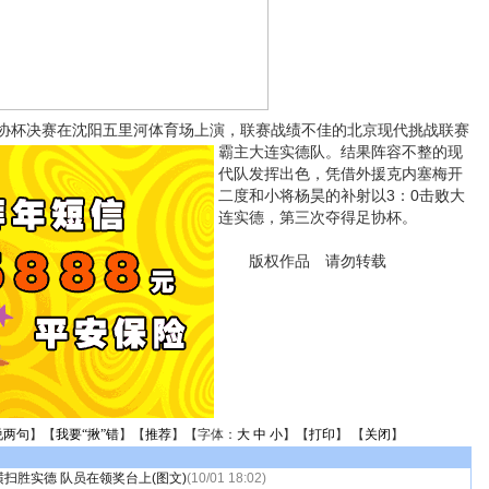
足协杯决赛在沈阳五里河体育场上演，联赛战绩不佳的北京现代挑战联赛
霸主大连实德队。
结果阵容不整的现
代队发挥出色，凭借外援克内塞梅开
二度和小将杨昊的补射以3：0击败大
连实德，第三次夺得足协杯。
版权作品 请勿转载
说两句
】【
我要“揪”错
】【
推荐
】【字体：
大
中
小
】【
打印
】 【
关闭
】
横扫胜实德 队员在领奖台上(图文)
(10/01 18:02)