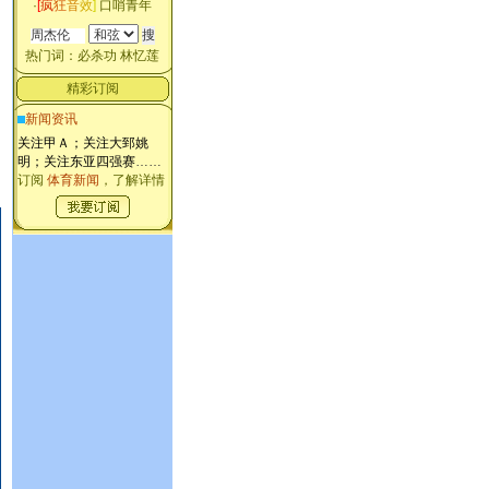
·
[
疯
狂
音
效
]
口哨青年
热门词：
必杀功
林忆莲
精彩订阅
新闻资讯
关注甲Ａ；关注大郅姚
明；关注东亚四强赛
……
订阅
体育新闻
，了解详情