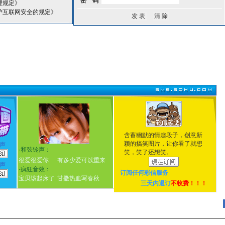
密 码
理规定》
护互联网安全的规定》
含蓄幽默的情趣段子，创意新
颖的搞笑图片，让你看了就想
声
·
和弦铃声：
笑，笑了还想笑。
很爱很爱你
有多少爱可以重来
声
·
疯狂音效：
订阅任何
彩信服务
宝贝该起床了
甘撒热血写春秋
三天内退订
不收费！！！