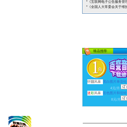
*《互联网电子公告服务管
*《全国人大常委会关于维
怀
旧
风暴
黑白图片单音铃
4元/月
迷
彩
风暴
彩色图片和弦铃
8元/月