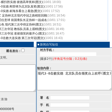
-横扫胜实德 彼德高举奖杯(图文)
(10/01 18:00)
-0实德 阎世铎为北京队发奖(图文)
(10/01 17:56)
-0实德 郝海东看台上着急(图文)
(10/01 17:52)
忙 足协杯北京现代夺冠之路精彩回顾
(10/01 16:54)
罚任意球 前国青队长足协杯一战成名
(10/01 17:01)
色 现代第三次夺得足协杯(图文)
(10/01 16:51)
三次夺冠 教练队员喜上眉梢(图文)
(10/01 16:49)
三次夺冠 老彼德笑的最开心(图文)
(10/01 16:47)
-0击败大连实德 第三次夺冠(图文)
(10/01 16:43)
■ 新闻自写短信
对方手机：
匿名发出：
文明。
[最多2个]
(半角逗号分隔；0.2元/条)
短信内容：
署 名
手 机
000008号