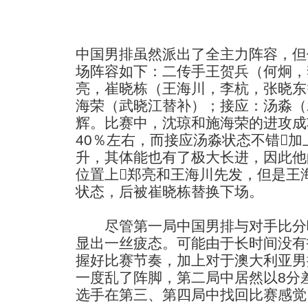
中国男排虽然派出了全主力阵容，但
场阵容如下：二传手王贺兵（何炯，
亮，崔晓栋（王海川，李杭，张晓东
海荣（武晓江替补）；接应：汤淼（
辉。比赛中，沈琼和施海荣的进攻成
40％左右，而接应汤淼状态不错
升，其体能也有了极大长进，因此他
位置上郑亮和王海川先发，但是王
状态，后被崔晓栋替换下场。
尽管第一局中国男排与对手比分
显出一丝疲态。可能由于长时间没有
握好比赛节奏，加上对于澳大利亚男
一度乱了阵脚，第二局中居然以8分
选手在第三、第四局中找回比赛感觉