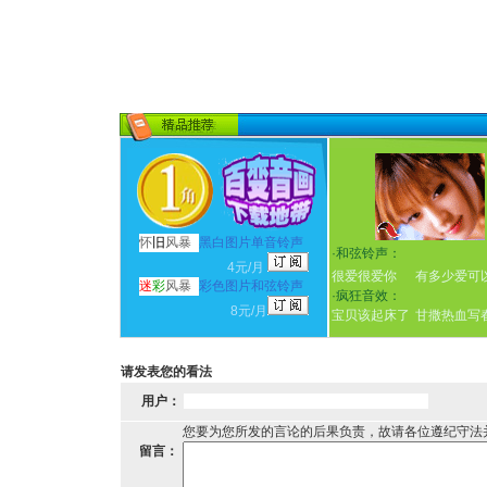
怀
旧
风暴
黑白图片单音铃声
·
和弦铃声：
4元/月
很爱很爱你
有多少爱可
迷
彩
风暴
彩色图片和弦铃声
·
疯狂音效：
8元/月
宝贝该起床了
甘撒热血写
请发表您的看法
用户：
您要为您所发的言论的后果负责，故请各位遵纪守法
留言：