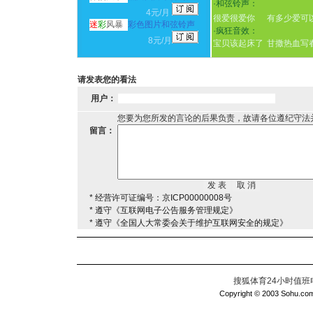
·
和弦铃声：
4元/月
很爱很爱你
有多少爱可
迷
彩
风暴
彩色图片和弦铃声
·
疯狂音效：
8元/月
宝贝该起床了
甘撒热血写
请发表您的看法
用户：
您要为您所发的言论的后果负责，故请各位遵纪守法
留言：
* 经营许可证编号：京ICP00000008号
* 遵守《互联网电子公告服务管理规定》
* 遵守《全国人大常委会关于维护互联网安全的规定》
搜狐体育24小时值班电话：
Copyright © 2003 Sohu.com I