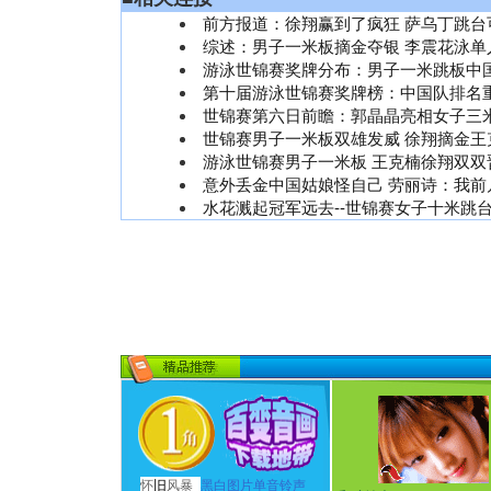
前方报道：徐翔赢到了疯狂 萨乌丁跳台
综述：男子一米板摘金夺银 李震花泳单
游泳世锦赛奖牌分布：男子一米跳板中
第十届游泳世锦赛奖牌榜：中国队排名
世锦赛第六日前瞻：郭晶晶亮相女子三
世锦赛男子一米板双雄发威 徐翔摘金王
游泳世锦赛男子一米板 王克楠徐翔双双
意外丢金中国姑娘怪自己 劳丽诗：我前
水花溅起冠军远去--世锦赛女子十米跳
怀
旧
风暴
黑白图片单音铃声