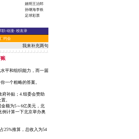
姚明
王治郅
孙继海
李铁
足球彩票
求职
-
动漫
-
校友录
道
-
约会
我来补充两句
济账
水平和组织能力，而一届
你一个粗略的答案。
府补贴；4.组委会赞助
处置。
同金额为5～6亿美元，北
入比例计算一下北京举办奥
25%推算，总收入为54