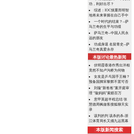
功，利好出尽？
综述：IOC慎重而明智
地将未来掌握在自己手中
一个时代的结束？--萨
马兰奇的生平与功绩
萨马兰奇--中国人民永
远的朋友
功成身退 名留青史--萨
马兰奇真爱永存
本版讨论最热新闻
伏明霞香港作秀出洋相
竟然不知卢沟桥为何物
女友是乒乓国手王楠？
预备国脚宋黎辉不置可否
刘璇“新爸爸”案开庭审
理 “璇妈妈”索赔百万
意甲英超半程总结 张
慧德周枫做客搜狐聊天实
录
该判的判 该杀的杀-浙
江体育局长又捅九运黑幕
本版新闻搜索