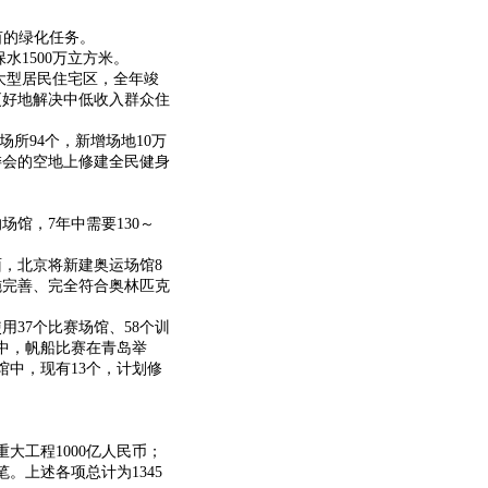
亩的绿化任务。
水1500万立方米。
个大型居民住宅区，全年竣
更好地解决中低收入群众住
所94个，新增场地10万
居委会的空地上修建全民健身
馆，7年中需要130～
，北京将新建奥运场馆8
施完善、完全符合奥林匹克
37个比赛场馆、58个训
其中，帆船比赛在青岛举
馆中，现有13个，计划修
大工程1000亿人民币；
。上述各项总计为1345