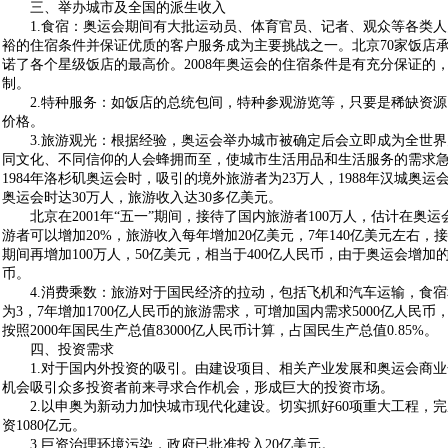
三、举办城市及全国的派生收入
1.食宿：奥运会期间有大批运动员、体育官员、记者、观众等各类人
裕的住宿条件并保证优质的客户服务成为主要挑战之一。北京70家饭店承诺
诺了各个星级饭店的最高价。2008年奥运会的住宿条件是有充分保证的
制。
2.特种服务：如饭店的总统包间，特种参观游览等，只要是稀缺资源
价格。
3.旅游观光：根据经验，奥运会举办城市被确定后会立即成为全世界
同文化、不同信仰的人会蜂拥而至，使城市生活用品和生活服务的需求
1984年洛杉矶奥运会时，吸引的境外旅游者为23万人，1988年汉城奥运
奥运会时达30万人，旅游收入达30多亿美元。
北京在2001年“五一”期间，接待了国内旅游者100万人，估计在奥运
游者可以增加20%，旅游收入每年增加20亿美元，7年140亿美元左右，接
期间再增加100万人，50亿美元，相当于400亿人民币，由于奥运会增加的
币。
4.消费乘数：旅游对于国民经济的拉动，包括飞机和汽车运输，食宿
为3，7年增加1700亿人民币的旅游需求，可增加国内需求5000亿人民币
按照2000年国民生产总值83000亿人民币计算，占国民生产总值0.85%。
四、投资需求
1.对于国内外投资的吸引。由建设项目、相关产业发展和奥运会商业
机会吸引众多投资者前来寻求合作机会，形成巨大的投资市场。
2.以申奥为新动力加快城市现代化建设。切实抓好60项重大工程，完
资1080亿元。
3.巨资治理环境污染，政府已批准投入20亿美元。