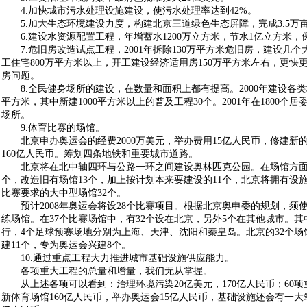
4.加快城市污水处理设施建设，使污水处理率达到42%。
5.加大生态环境建设力度，构建北京三道绿色生态屏障，完成3.5万
6.建设水资源配置工程，年增蓄水1200万立方米，节水1亿立方米，保
7.危旧房改造试点工程，2001年拆除130万平方米危旧房，建设几
工住宅800万平方米以上，开工建设经济适用房150万平方米左右，更快
房问题。
8.全民健身场所的建设，在数量和面积上都有提高。2000年建设各类场
平方米，其中新建1000平方米以上的普及工程30个。2001年在1800个
场所。
9.体育比赛的场馆。
北京申办奥运会的经费2000万美元，举办费用15亿人民币，修建新的场
160亿人民币。筹划四条地铁和重要城市道路。
北京将在北中轴四环与公路一环之间建设奥林匹克公园。在场馆方面
个，改造旧有场馆13个，加上按计划本来要建设的11个，北京将拥有设
比赛要求的大中型场馆32个。
预计2008年奥运会将设28个比赛项目。根据北京奥申委的规划，须使用
练场馆。在37个比赛场馆中，有32个设在北京，另外5个在其他城市。
行，4个足球预赛场地分别为上海、天津、沈阳和秦皇岛。北京的32个场
建11个，专为奥运会兴建8个。
10.通过重点工程大力推进城市基础设施供应能力。
各项重大工程的总量和增量，我们无从掌握。
从上述各项可以看到：治理环境污染20亿美元，170亿人民币；60项重
新体育场馆160亿人民币，举办奥运会15亿人民币，基础设施还会有一大笔