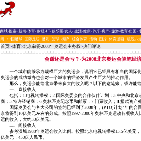
商城
-
搜索
-
新闻
-
体育
-
财经
-
I T
-
娱乐圈
-
女人
-
生活
-
健康
-
汽车
-
房产
-
旅游
-
教育
-
出国
-
新闻
-
中国足球
-
国际足坛
-
足彩
-
篮球
-
棋牌
-
综合体育
-
滚动
-
图片
-
体育漫画
-
狐说八
首页
>
体育
>
北京获得2008年奥运会主办权
>
热门评论
会赚还是会亏？-为2008北京奥运会算笔经
一个城市能够承办规模巨大的奥运会，说明它已经具有相当的国际化
奥运会的成功举办也会对一个城市的经济发展产生巨大的推动作用。
那么，奥运会能给北京带来多大的收入呢？以下的这笔账，或许能给
一、直接收入
包括：1.电视转播权；2.国际奥委会的合作伙伴计划；3.中央和北京政
商；5.特许经销商；6.奥林匹克纪念币和邮票；7.门票收入；8.捐赠资产
国际奥委会与各大公司的签约已经到了2008年，(PTO)计划4年的合
京将得到10亿美元左右的分成。按照1997-2000年奥林匹克运动各项收
运的收入，大约30亿美元。
二、间接收入
参考汉城1988年奥运会收入比例。按照北京电视转播权13.5亿美元，占
亿美元，450亿人民币。