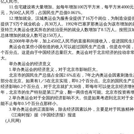
亿人民币。
11.住宅建设将大量增加。如每年增加100万平方米，每平方米4000元
元，为50亿人民币，占国民生产总值0.061%。
12.增加就业。汉城奥运会为服务业提供了16万个岗位，为制造业提
提供了9万个就业机会，共30万人。1992年巴塞罗那奥运会为该市增加的就
亚特兰大奥运会使其所在的佐治亚州的就业人数增加了8.5万人。按照汉
总体增加的就业人数可达150万人。
在2008年举办年，加上450亿人民币的直接和间接收入，促进国民生产
奥运会在某些小国创造的收入可以超过国民生产总值，但是在中国，每年
个百分点。这是由于中国经济总量巨大。奥运会对于北京经济的拉动非
大。
举办奥运会的经济意义
1.举办奥运会的经济意义，对于北京市影响巨大。
北京市的国民生产总值占全国2.6%左右，7年之内奥运会因素刺激生产
部分在北京。如果有1／5在北京实现，即0.2个百分点。北京的国民生产总
经济影响0.2个百分点，对于北京就扩大30倍，即每年可以使北京经济增
年，北京市的生产特别是第三产业，翻一两倍也有可能。北京市投资将增长1
2.举办奥运会对于全国的经济影响不大。但是如果考虑到北京对于全
能不止每年0.5个百分点那样小。
3.举办奥运会的正面影响，除去经济因素以外，主要是对于民族精神
《江南时报》据《中国经济报》报道
(
人民网
)