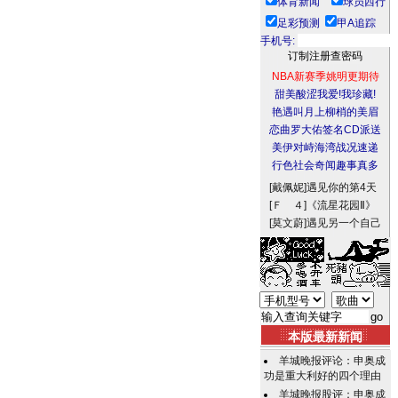
体育新闻
球员西行
足彩预测
甲A追踪
手机号:
NBA新赛季姚明更期待
甜美酸涩我爱!我珍藏!
艳遇叫月上柳梢的美眉
恋曲罗大佑签名CD派送
美伊对峙海湾战况速递
行色社会奇闻趣事真多
[戴佩妮]
遇见你的第4天
[Ｆ ４]
《流星花园Ⅱ》
[莫文蔚]
遇见另一个自己
本版最新新闻
羊城晚报评论：申奥成
功是重大利好的四个理由
羊城晚报股评：申奥成