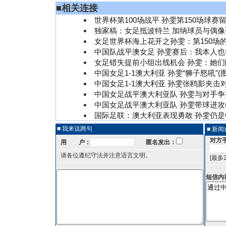
■
相关连接
世界杯第100场战平 孙雯第150场球赛
独家稿：女足抵波特兰 加纳球员与偶
女足世界杯海上花开之孙雯：第150场
中国队战平澳女足 孙雯赛后：我本人也
女足错失提前小组出线机会 孙雯：她
中国女足1-1澳大利亚 孙雯“狮子怒吼”(
中国女足1-1澳大利亚 孙雯张鸥影夹击对
中国女足战平澳大利亚队 孙雯与对手争抢
中国女足战平澳大利亚队 孙雯带球进攻(
国际足联：澳大利亚表现勇敢 孙雯仍
■ 我来说两句
■ 新
对方
用 户：
匿名发出：
请各位遵纪守法并注意语言文明。
[最多
短信内