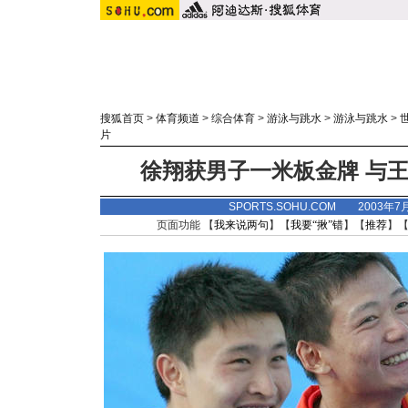
搜狐首页
>
体育频道
>
综合体育
>
游泳与跳水
>
游泳与跳水
>
片
徐翔获男子一米板金牌 与王
SPORTS.SOHU.COM 2003年7
页面功能 【
我来说两句
】【
我要“揪”错
】【
推荐
】