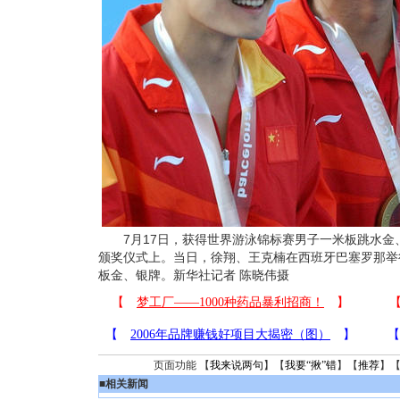
7月17日，获得世界游泳锦标赛男子一米板跳水金
颁奖仪式上。当日，徐翔、王克楠在西班牙巴塞罗那举
板金、银牌。新华社记者 陈晓伟摄
页面功能 【
我来说两句
】【
我要“揪”错
】【
推荐
】
■
相关新闻