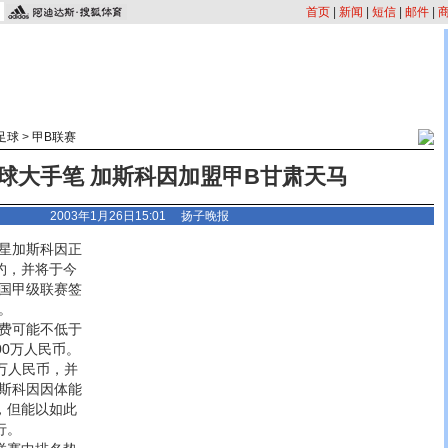
首页
|
新闻
|
短信
|
邮件
|
足球
>
甲B联赛
球大手笔 加斯科因加盟甲B甘肃天马
2003年1月26日15:01 扬子晚报
星加斯科因正
约，并将于今
国甲级联赛签
。
费可能不低于
00万人民币。
万人民币，并
斯科因因体能
，但能以如此
行。