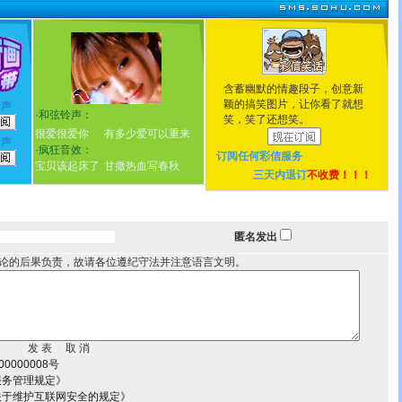
含蓄幽默的情趣段子，创意新
颖的搞笑图片，让你看了就想
铃声
·
和弦铃声：
笑，笑了还想笑。
很爱很爱你
有多少爱可以重来
铃声
·
疯狂音效：
订阅任何
彩信服务
宝贝该起床了
甘撒热血写春秋
三天内退订
不收费！！！
匿名发出
论的后果负责，故请各位遵纪守法并注意语言文明。
0000008号
服务管理规定》
关于维护互联网安全的规定》