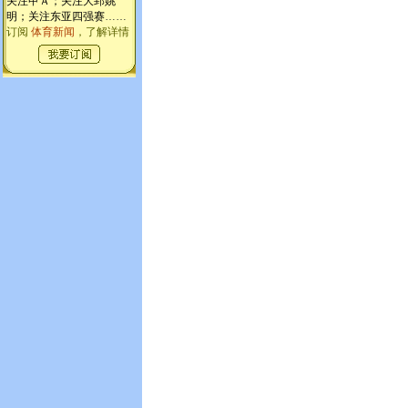
关注甲Ａ；关注大郅姚
明；关注东亚四强赛
……
订阅
体育新闻
，了解详情