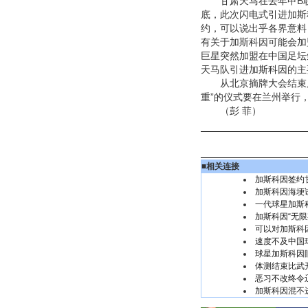
甘肃天马在去年甲B联
底，此次闪电式引进加斯
约，可以说出乎各界意料
有关于加斯科因可能会加
巨星突然加盟在中国足坛
天马队引进加斯科因的主
从北京摘牌大会结束后
重”的仪式要在兰州举行
（彭 菲）
■
相关连接
加斯科因签约
加斯科因海埂试
一代球星加斯
加斯科因“无限
可以对加斯科因
速度不及中国
球星加斯科因
体测结束比武开
恶习不改终令
加斯科因混不进