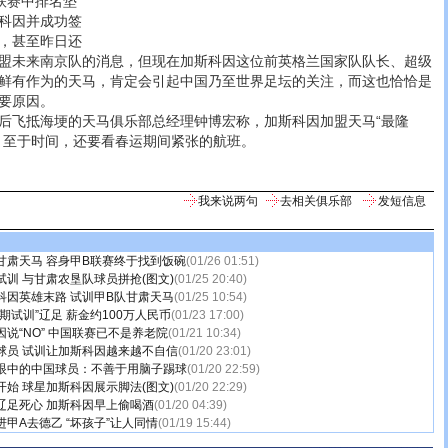
赛中排名垫
科因并成功签
，甚至昨日还
盟未来南京队的消息，但现在加斯科因这位前英格兰国家队队长、超级
鲜有作为的天马，肯定会引起中国乃至世界足坛的关注，而这也恰恰是
要原因。
飞抵海埂的天马俱乐部总经理钟博宏称，加斯科因加盟天马“最隆
，至于时间，还要看春运期间紧张的航班。
我来说两句
去相关俱乐部
发短信息
甘肃天马 容身甲B联赛终于找到饭碗
(01/26 01:51)
训 与甘肃农垦队球员拼抢(图文)
(01/25 20:40)
科因英雄末路 试训甲B队甘肃天马
(01/25 10:54)
期试训”辽足 薪金约100万人民币
(01/23 17:00)
说“NO” 中国联赛已不是养老院
(01/21 10:34)
球员 试训让加斯科因越来越不自信
(01/20 23:01)
眼中的中国球员：不善于用脑子踢球
(01/20 22:59)
始 球星加斯科因展示脚法(图文)
(01/20 22:29)
辽足死心 加斯科因早上偷喝酒
(01/20 04:39)
甲A去德乙 “坏孩子”让人同情
(01/19 15:44)