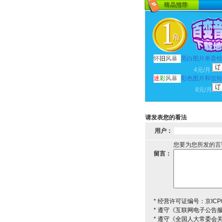
怀
旧
风暴
黑白图片单音
4元/月
迷
彩
风暴
彩色图片和弦
8元/月
请发表您的看法
用户：
您要为您所发的言
留言：
* 经营许可证编号：京ICP0
* 遵守《互联网电子公告
* 遵守《全国人大常委会