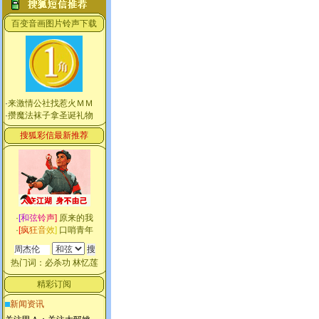
百变音画图片铃声下载
·
来激情公社找惹火ＭＭ
·
攒魔法袜子拿圣诞礼物
搜狐彩信最新推荐
·
[
和
弦
铃
声
]
原来的我
·
[
疯
狂
音
效
]
口哨青年
热门词：
必杀功
林忆莲
精彩订阅
新闻资讯