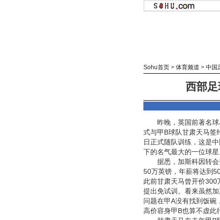
Sohu首页
>
体育频道
>
中国
西部足
昨晚，英国前著名球
式与甲B球队甘肃天马签
日正式随队训练，这是中
下的名气最大的一位球星
据悉，加斯科因转会
50万英镑，年薪将达到5
此前甘肃天马曾开价300
提出免试训。看来虽然加
问题在甲A没有找到饭碗
高价容身甲B也算不虚此