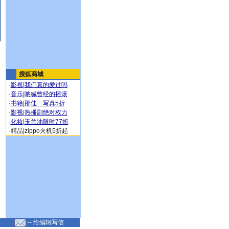
搜狐商城
·
影视
|
我们真的爱过吗
·
音乐
|
呐喊曾经的摇滚
·
书籍
|
邵佳一写真5折
·
影视
|
热播剧绝对权力
·
化妆
|
玉兰油限时77折
·
精品
|
zippo火机5折起
-- 给编辑写信