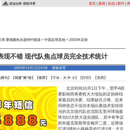
首页
|
新闻
|
短信
|
邮件
|
足球 赛德隆热水器特约报道
>
中国足球其他
>
2003年足协
表现不错 现代队焦点球员完全技术统计
2003年10月1日16:06
搜狐体育
说两句
】【
我要“揪”错
】【
推荐
】【字体：
大
中
小
】【
打印
】 【
关闭
】
北京时间10月1日下午，受甲A联
赛影响而将赛程大大缩短的足协杯结
束最后的决赛。结果缺兵少将、近来
同样状态不佳但本场比赛战术安排得
当的北京现代队在沈阳五里河球场最
终3比0大胜大连实德队，其中有争议
的外援克里斯蒂安梅开二度，近两场
打进3球的小将杨昊也打进1球；北京