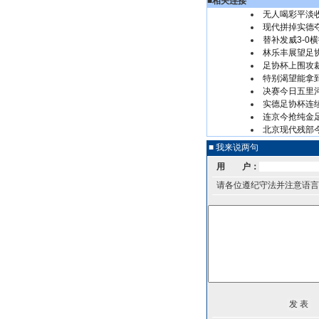
■
相关连接
无人喝彩平淡
现代拼掉实德
替补发威3-0
林乐丰展望足
足协杯上围攻
特别渴望能拿
决赛今日五里
实德足协杯连续
连京今抢纯金
北京现代残部
■ 我来说两句
用 户：
请各位遵纪守法并注意语言