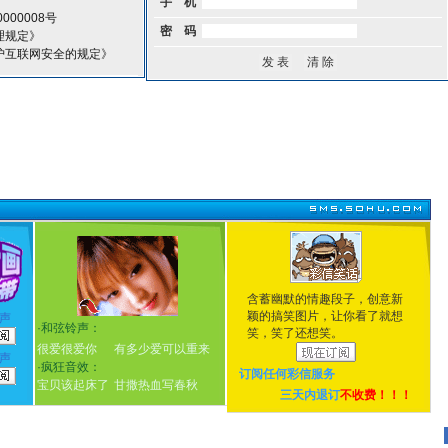
手 机
000008号
密 码
理规定》
护互联网安全的规定》
含蓄幽默的情趣段子，创意新
颖的搞笑图片，让你看了就想
声
·
和弦铃声：
笑，笑了还想笑。
很爱很爱你
有多少爱可以重来
声
·
疯狂音效：
订阅任何
彩信服务
宝贝该起床了
甘撒热血写春秋
三天内退订
不收费！！！