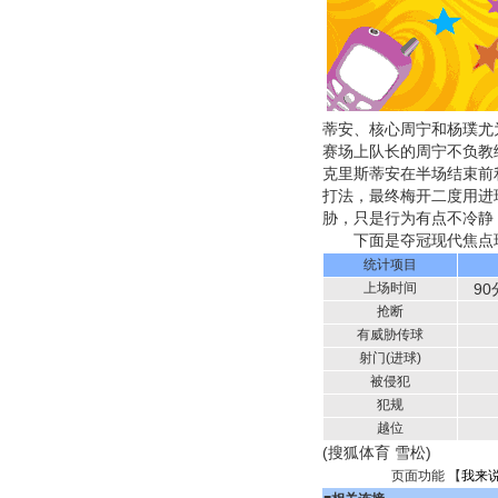
蒂安、核心周宁和杨璞尤
赛场上队长的周宁不负教
克里斯蒂安在半场结束前
打法，最终梅开二度用进
胁，只是行为有点不冷静
下面是夺冠现代焦点球
统计项目
上场时间
90
抢断
有威胁传球
射门(进球)
被侵犯
犯规
越位
(搜狐体育 雪松)
页面功能 【
我来