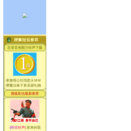
百变音画图片铃声下载
·
来激情公社找惹火ＭＭ
·
攒魔法袜子拿圣诞礼物
搜狐彩信最新推荐
·
[
和
弦
铃
声
]
原来的我