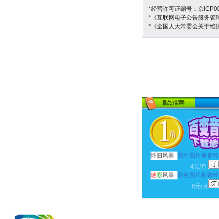
*经营许可证编号：京ICP00
*《互联网电子公告服务管
*《全国人大常委会关于维
怀
旧
风暴
黑白图片单音铃
4元/月
迷
彩
风暴
彩色图片和弦铃
8元/月