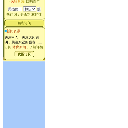
·
[
疯
狂
音
效
]
口哨青年
热门词：
必杀功
林忆莲
精彩订阅
新闻资讯
关注甲Ａ；关注大郅姚
明；关注东亚四强赛
……
订阅
体育新闻
，了解详情