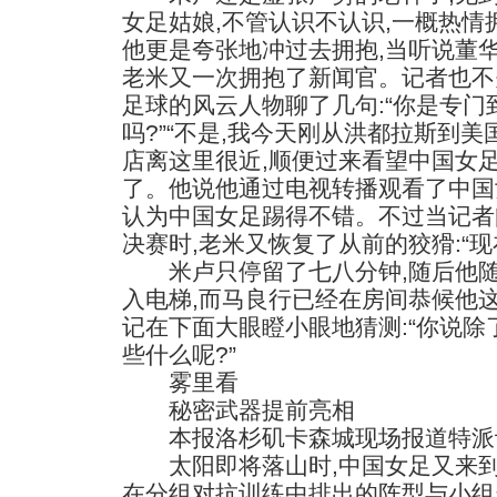
女足姑娘,不管认识不认识,一概热情
他更是夸张地冲过去拥抱,当听说董
老米又一次拥抱了新闻官。记者也不
足球的风云人物聊了几句:“你是专
吗?”“不是,我今天刚从洪都拉斯到美
店离这里很近,顺便过来看望中国女
了。他说他通过电视转播观看了中国
认为中国女足踢得不错。不过当记者
决赛时,老米又恢复了从前的狡猾:“现
米卢只停留了七八分钟,随后他随
入电梯,而马良行已经在房间恭候他
记在下面大眼瞪小眼地猜测:“你说除
些什么呢?”
雾里看
秘密武器提前亮相
本报洛杉矶卡森城现场报道特派
太阳即将落山时,中国女足又来到
在分组对抗训练中排出的阵型与小组