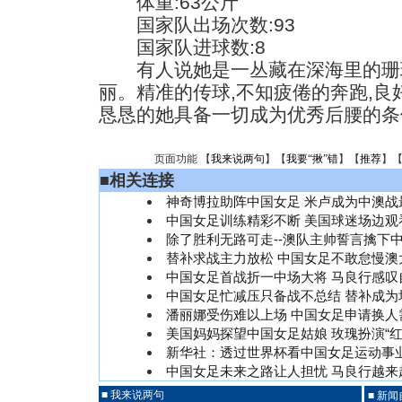
体重:63公斤
国家队出场次数:93
国家队进球数:8
有人说她是一丛藏在深海里的珊瑚
丽。精准的传球,不知疲倦的奔跑,良
恳恳的她具备一切成为优秀后腰的条
页面功能 【
我来说两句
】【
我要“揪”错
】【
推荐
】
■
相关连接
神奇博拉助阵中国女足 米卢成为中澳战
中国女足训练精彩不断 美国球迷场边观
除了胜利无路可走--澳队主帅誓言擒下
替补求战主力放松 中国女足不敢怠慢澳
中国女足首战折一中场大将 马良行感叹
中国女足忙减压只备战不总结 替补成为
潘丽娜受伤难以上场 中国女足申请换人
美国妈妈探望中国女足姑娘 玫瑰扮演“红
新华社：透过世界杯看中国女足运动事
中国女足未来之路让人担忧 马良行越来
■ 我来说两句
■ 新