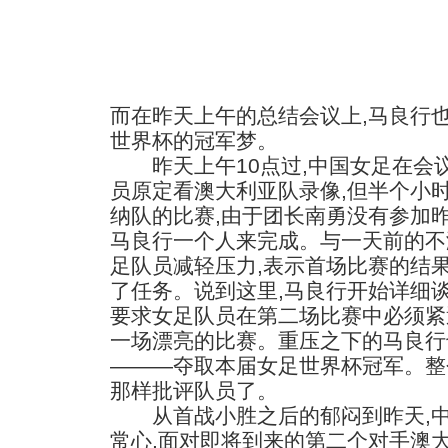
而在昨天上午的总结会议上,马良行
世界杯的冠军梦。
昨天上午10点过,中国女足在会议
员原定看澳大利亚队录像,但半个小
纳队的比赛,由于团长南勇没有参加
马良行一个人来完成。与一天前的不
足队员减轻压力,表示首场比赛的结
了任务。说到这里,马良行开始详细
要求女足队员在第二场比赛中必须紧
一场漂亮的比赛。重压之下的马良行
———夺取本届女足世界杯冠军。整
那样批评队员了。
从首战小胜之后的郁闷到昨天,中
常心,面对即将到来的第二个对手澳大