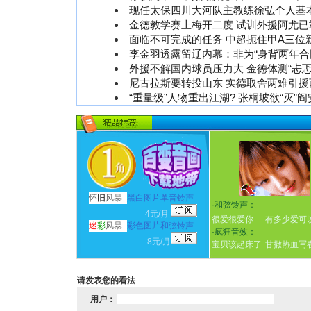
现任太保四川大河队主教练徐弘个人基
金德教学赛上梅开二度 试训外援阿尤已
面临不可完成的任务 中超扼住甲A三位
李金羽透露留辽内幕：非为“身背两年合
外援不解国内球员压力大 金德体测“忐忑
尼古拉斯要转投山东 实德取舍两难引援
“重量级”人物重出江湖? 张桐坡欲“灭”阎
怀
旧
风暴
黑白图片单音铃声
·
和弦铃声：
4元/月
很爱很爱你
有多少爱可
迷
彩
风暴
彩色图片和弦铃声
·
疯狂音效：
8元/月
宝贝该起床了
甘撒热血写
请发表您的看法
用户：