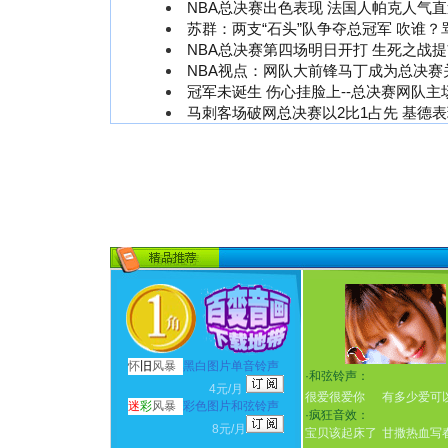
NBA总决赛出色表现 法国人帕克人气
苏群：两支“石头”队争夺总冠军 吹谁？
NBA总决赛第四场明日开打 生死之战
NBA视点：网队大前锋马丁成为总决赛
冠军未诞生 伤心挂脸上--总决赛网队主
马刺客场破网总决赛以2比1占先 基德
怀
旧
风暴
黑白图片单音铃声
·
和弦铃声：
4元/月
很爱很爱你
有多少爱可
迷
彩
风暴
彩色图片和弦铃声
·
疯狂音效：
8元/月
宝贝该起床了
甘撒热血写