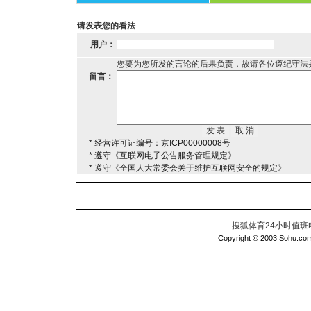
请发表您的看法
用户：
您要为您所发的言论的后果负责，故请各位遵纪守法
留言：
* 经营许可证编号：京ICP00000008号
* 遵守《互联网电子公告服务管理规定》
* 遵守《全国人大常委会关于维护互联网安全的规定》
搜狐体育24小时值班电话：
Copyright © 2003 Sohu.com I