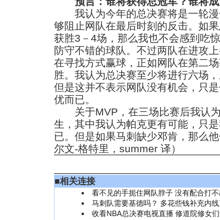
预言：谁将获得总冠军？谁将成
我认为今年的总决赛将是一轮漫
够阻止网队在最后时刻的反击。如果
获胜3－4场，那么我也不会感到吃
防守不错的球队。不过两队在进攻上
在寻找方式赢球，正如网队在第二场
胜。我认为总决赛至少将进行六场，
但是这并不表示网队没有机会，只是
优而已。
关于MVP，在三场比赛后我认为
生，其中我认为帕克更有可能，只是
已。但是如果马刺缺少邓肯，那么他
尔文-格特里，summer 译）
■
相关连接
看不见的手扼住网队脖子 没有配合打不
马刺队需要基德吗？ 多花些钱补充内线
收看NBA总决赛电视直播 修道院修女