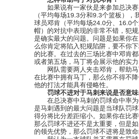
如果说有一家伙是来参加总决赛
（平均每场19.3分和9.3个篮板）
球员邓肯（平均每场24.0分、16.0个
帽）的对抗中表现的非常不错，犯规
是确实最大的问题。问题是如果你在
么你肯定将陷入犯规陷阱，要不你下
的比赛。在过去的三场比赛中邓肯都
或者第五场，马丁将会展示他的实力
网队需要两人夹击邓肯，帮助马
在比赛中拥有马丁，那么你不得不降
他的打法才能具有侵略性。
罚球不进对于马刺来说是否意味
在总决赛中马刺的罚球命中率为63.
是马刺遇到的最大问题是当球队罚球
得分将比分差距缩小。如果你在比赛
那么罚球不进还不是太重要，但是如
的领先优势，那么罚球不进将是致命