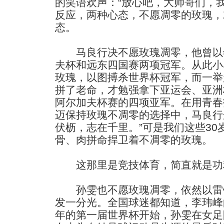
的笑语欢声：“放心吧，大帅哥们，
反应，两种心态，不愿凋零的玫瑰，
态。
马良行决不愿玫瑰凋零，他曾以
夫杯和远东四国赛两项冠军。从此小
玫瑰，以图搏杀世界杯冠军，而一举
拼了老命，才勉强拿下亚运会、亚洲
阿尔加夫杯赛的四项亚军。在用青春
迈保持玫瑰不凋零的选择中，马良行
伏枥，志在千里。”可是我们这些3
骨、肉拼命捍卫着不凋零的玫瑰。
这那里是竞技体育，简直就是功
孙雯也不愿玫瑰凋零，依然以雷
发一分光。全国球迷都知道，李玮峰的
年的第一届世界杯开始，孙雯在女足