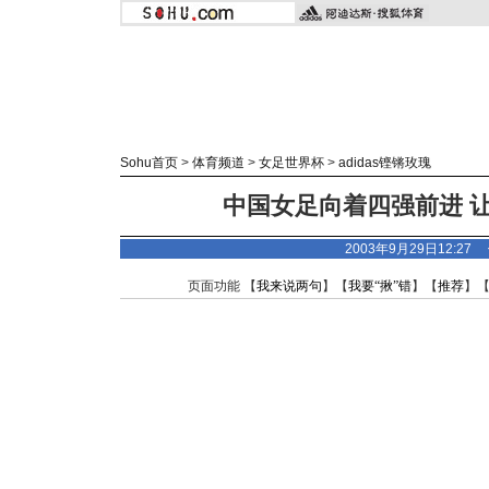
Sohu首页
>
体育频道
>
女足世界杯
>
adidas
铿锵玫瑰
中国女足向着四强前进 
2003年9月29日12:2
页面功能 【
我来说两句
】【
我要“揪”错
】【
推荐
】