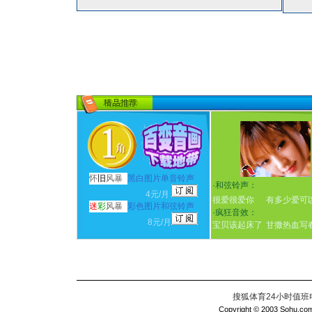
怀
旧
风暴
黑白图片单音铃声
·
和弦铃声：
4元/月
很爱很爱你
有多少爱可
迷
彩
风暴
彩色图片和弦铃声
·
疯狂音效：
8元/月
宝贝该起床了
甘撒热血写
搜狐体育24小时值班电话：
Copyright © 2003 Sohu.com I