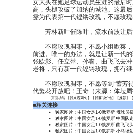
女大头在她足球运动员生涯的最后时
高，头槌攻破了加纳的城池。这最后
雯为代表第一代铿锵玫瑰，不愿玫瑰
芳林新叶催陈叶，流水前波让后
不愿玫瑰凋零，不愿小组歇菜，
前进。唯一的办法，就是让新一代的
张欧影、任立萍、孙睿、曲飞飞去冲
老将，只有新一代铿锵玫瑰，拥有继
不愿玫瑰凋零，不愿等到“蓄芳待
代繁花开放吧！王奇（来源：体坛周
页面功能 【
我来说两句
】【
我要“揪”错
】【
推荐
】
■
相关连接
独家图片：中国女足1-0俄罗斯 俄球员
独家图片：中国女足1-0俄罗斯 中国队
独家图片：中国女足1-0俄罗斯 曲飞飞
独家图片：中国女足1-0俄罗斯 小马场