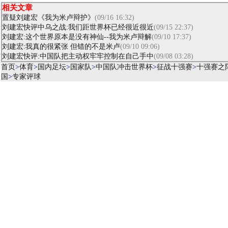
相关文章
置疑刘建宏《我为米卢辩护》
(09/16 16:32)
刘建宏快评中乌之战:我们距世界杯已经很近很近
(09/15 22:37)
刘建宏:这个世界原本是没有神仙--我为米卢辩解
(09/10 17:37)
刘建宏:我真的很紧张 但错的不是米卢
(09/10 09:06)
刘建宏快评:中国队把主动权牢牢控制在自己手中
(09/08 03:28)
首页
>
体育
>
国内足坛
>
国家队
>
中国队冲击世界杯
>
征战十强赛
>
十强赛之
国
>
专家评球