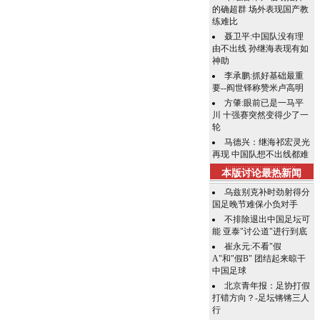
的确超群 场外表现国产教
练难比
聂卫平:中国队没有理
由不出线 孙继海表现有如
神助
李承鹏:抓好基础最重
要--阎世铎称赞米卢高明
方肇:眼前已是一马平
川 十强赛突然变得少了一
轮
马德兴：继海祁宏灵光
再现 中国队想不出线都难
本版讨论最热新闻
乌兹别克补时劲射得分
国足晚节难保小负对手
不排除退出中国足坛可
能 亚泰"讨公道"进行到底
崔永元:不看"假
A"和"假B" 团结起来晾干
中国足球
北京青年报：足协打假
打错方向？-足坛锵锵三人
行