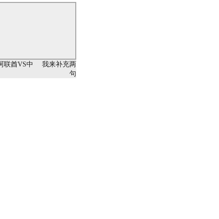
阿联酋VS中
我来补充两
句