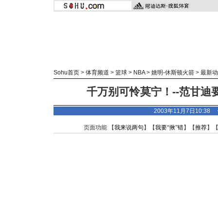
Sohu首页
>
体育频道
>
篮球
>
NBA
>
姚明-休斯顿火箭
>
最新动
千万别可怜莫宁！--范甘迪
2003年11月7日10:3
页面功能 【
我来说两句
】【
我要“揪”错
】【
推荐
】