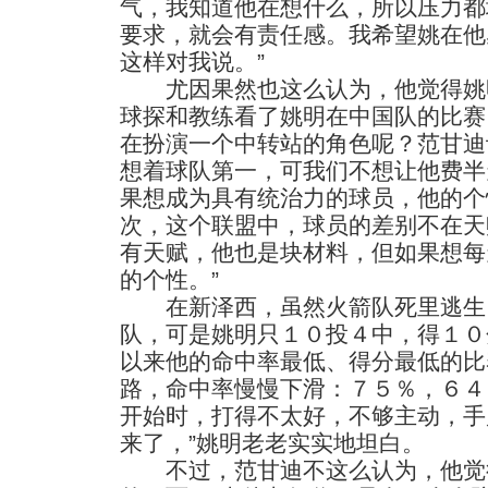
气，我知道他在想什么，所以压力都
要求，就会有责任感。我希望姚在他
这样对我说。”
尤因果然也这么认为，他觉得姚
球探和教练看了姚明在中国队的比赛
在扮演一个中转站的角色呢？范甘迪
想着球队第一，可我们不想让他费半
果想成为具有统治力的球员，他的个
次，这个联盟中，球员的差别不在天
有天赋，他也是块材料，但如果想每
的个性。”
在新泽西，虽然火箭队死里逃生
队，可是姚明只１０投４中，得１０
以来他的命中率最低、得分最低的比
路，命中率慢慢下滑：７５％，６４
开始时，打得不太好，不够主动，手
来了，”姚明老老实实地坦白。
不过，范甘迪不这么认为，他觉