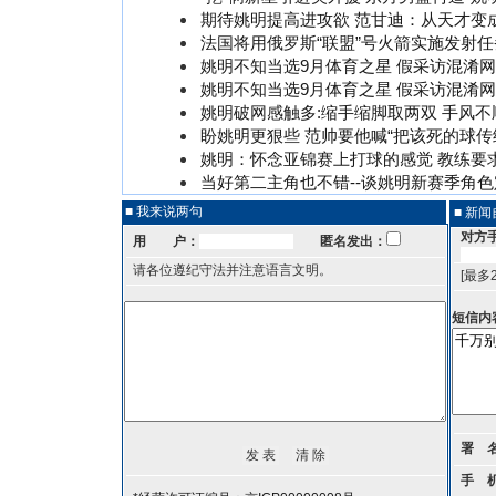
期待姚明提高进攻欲 范甘迪：从天才变
法国将用俄罗斯“联盟”号火箭实施发射任
姚明不知当选9月体育之星 假采访混淆
姚明不知当选9月体育之星 假采访混淆
姚明破网感触多:缩手缩脚取两双 手风不
盼姚明更狠些 范帅要他喊“把该死的球传
姚明：怀念亚锦赛上打球的感觉 教练要
当好第二主角也不错--谈姚明新赛季角色
■ 我来说两句
■ 新
对方
用 户：
匿名发出：
请各位遵纪守法并注意语言文明。
[最多
短信内
署 
手 