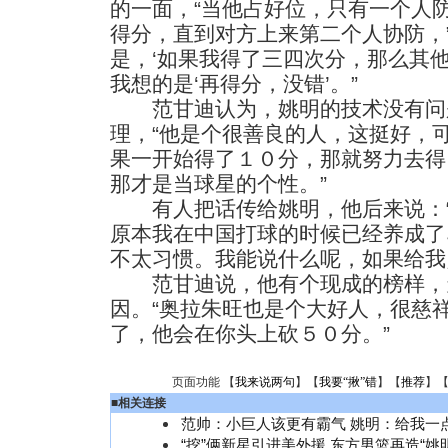
的一面，“当他占好位，只有一个人
得分，直到对方上来第二个人协防，
是，‘如果我得了三四次分，那么其
我想的是‘再得分，没错’。”
范甘迪认为，姚明的技术没有问
理，“他是个很善良的人，这挺好，
果一开始得了１０分，那就努力去得
那才是当球星的个性。”
有人把话传给姚明，他后来说：“
原本我在中国打球的时候已经养成了
不太习惯。我能说什么呢，如果给我
范甘迪说，他有个现成的榜样，
因。“奥拉朱旺也是个大好人，很慈
了，他会在你头上砍５０分。”
页面功能 【
我来说两句
】【
我要“揪”错
】【
推荐
】
■
相关连接
范帅：小巨人该更有霸气 姚明：给我一
“挖”俩新星引进美外援 东方男篮再造“姚明