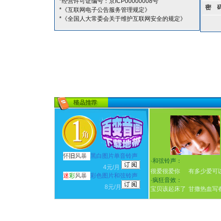
*经营许可证编号：京ICP00000008号
密 
*《互联网电子公告服务管理规定》
*《全国人大常委会关于维护互联网安全的规定》
怀
旧
风暴
黑白图片单音铃声
·
和弦铃声：
4元/月
很爱很爱你
有多少爱可
迷
彩
风暴
彩色图片和弦铃声
·
疯狂音效：
8元/月
宝贝该起床了
甘撒热血写