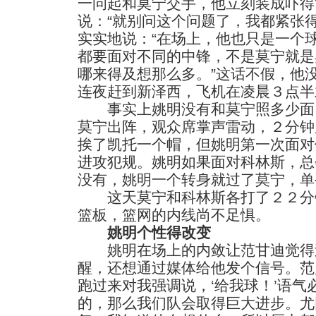
一问起和莫宁交手，他立刻装成吓得
说：“就别问这个问题了，我都紧张
实实地说：“在场上，他也只是一个
都要面对不同的中锋，不是莫宁就是
哪来得及想那么多。”这话不假，他
连夜赶到新泽西，飞机在凌晨３点半
事实上姚明没有和莫宁照多少面
莫宁出阵，观众席掌声雷动，２分钟
挨了凯托一个帽，但姚明第一次面对
进攻犯规。姚明如果面对科林斯，总
没有，姚明一个转身就过了莫宁，单
这天莫宁和科林斯各打了２２分
篮板，篮网的内线尚不足惧。
姚明个性得改变
姚明在场上的内敛让范甘迪觉得
醒，还想通过媒体给他发个信号。范
跑过来对我强调说，‘给我球！’语
的，那么我们队会取得巨大进步。尤