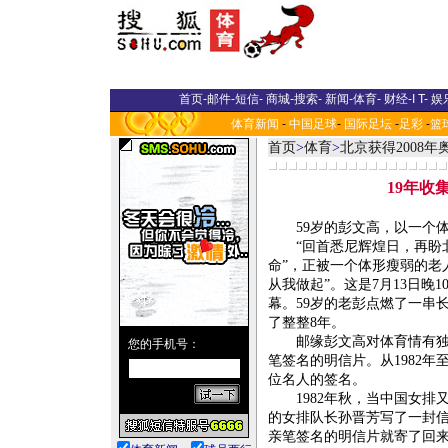
首页
-
邮件
-
短信
-
商城
-
搜索
-
新闻
-
体育
-
财经
-
I T
-
娱
体育新闻
-
中国足球
-
国际足坛
-
足彩
-
篮
首页
>
体育
>
北京获得2008
19年收
59岁的彭文高，以一个体
“回首悉尼辉煌日，再盼北
命”，正被一个体形瘦弱的老
从我做起”。这是7月13日晚
幕。59岁的老彭点燃了一串
了整整8年。
邮缘彭文高对体育情有独钟
笔签名的明信片。从1982年
位名人的签名。
1982年秋，当中国女排
的女排队长孙晋芳写了一封信
亲笔签名的明信片就寄了回