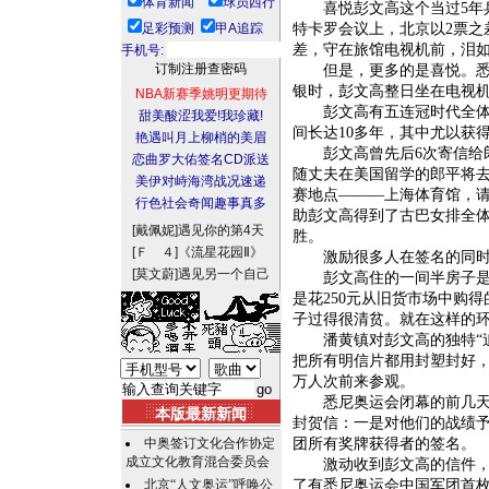
体育新闻
球员西行
喜悦彭文高这个当过5年兵的
足彩预测
甲A追踪
特卡罗会议上，北京以2票之
差，守在旅馆电视机前，泪
手机号:
但是，更多的是喜悦。悉尼
银时，彭文高整日坐在电视
NBA新赛季姚明更期待
彭文高有五连冠时代全体中
甜美酸涩我爱!我珍藏!
间长达10多年，其中尤以获
艳遇叫月上柳梢的美眉
彭文高曾先后6次寄信给郎平
恋曲罗大佑签名CD派送
随丈夫在美国留学的郎平将
美伊对峙海湾战况速递
赛地点———上海体育馆，请
行色社会奇闻趣事真多
助彭文高得到了古巴女排全
[戴佩妮]
遇见你的第4天
胜。
[Ｆ ４]
《流星花园Ⅱ》
激励很多人在签名的同时，
[莫文蔚]
遇见另一个自己
彭文高住的一间半房子是公
是花250元从旧货市场中购
子过得很清贫。就在这样的环
潘黄镇对彭文高的独特“追星
把所有明信片都用封塑封好，
万人次前来参观。
悉尼奥运会闭幕的前几天，
本版最新新闻
封贺信：一是对他们的战绩
中奥签订文化合作协定
团所有奖牌获得者的签名。
成立文化教育混合委员会
激动收到彭文高的信件，运
北京“人文奥运”呼唤公
了有悉尼奥运会中国军团首