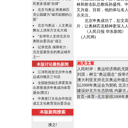
民更多道德“自律”
林和射击队总教练孙盛伟、
北京与奥运:将奥林匹
又兴奋。目前，他的体坛名
克公园建为"城市副都的心
示关注。
脏"
北京申奥成功了，彭文高又
北京与奥运：人文奥运
片，让奥林匹克精神更深入人
舞台上演东方文化大戏
《人民日报.华东新闻》
“全球华人支持北京办
(
人民网
)
奥联合委员会”成立
记录优良 保障有力：
北京是最安全的奥运城市
之一
相关文章
本版讨论最热新闻
人民时评：奥运经济商机无
江泽民祝贺北京申办奥
刘淇：树立“奥运观念” 按
运成功慨言三句话
澳大利亚支持北京奥运外援
全国政协副主席霍英东
以2008年奥运会为契机 北
出席香港庆申奥成功体育
建设好北方生态防线 内蒙古
盛会(图文)
首页
>
体育
>
北京获得2008
中奥签订文化合作协定
成立文化教育混合委员会
本版新闻搜索