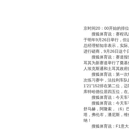
京时间20：00开始的排
搜狐体育说：赛程讯息：
于明年9月26日举行，
总经理郁知非表示，实际
进行磋商，9月26日这个
搜狐体育说：赛道报告：
耳其为新赛道举行了奠基
人埃克斯通和土耳其政府
搜狐体育说：第一次练习
次练习赛中，法拉利车队的
1'21"152排在第二
库特哈德位居四五位，在上
搜狐体育说：今天车手
搜狐体育说：今天车手们
舒马赫，阿隆索，（6）
塔，弗伦岑，潘尼斯，维
纳！
搜狐体育说：F1意大利