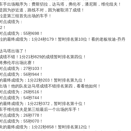
手出场顺序为：费斯切拉，达马塔，弗伦岑，潘尼斯，维伦纽夫！
因为抄近道，路线不对，因为被取消了成绩！
是第三组首先出场的车手！
时点成绩为：
2！
成绩为：55秒698！
最终成绩为：1分24秒179！暂时排名第10位！看的老板埃迪-乔丹
马塔出场了！
不错！1分21秒829的成绩暂时排名第四位！
弗伦岑出场比赛！
成绩为：27秒103！
成绩为：56秒944！
终成绩为：1分22秒203！暂时排名第九位！
场！他的队友达马塔成绩不错排名第四，看看他如何！
成绩为：26秒516！
成绩为：54秒744！
终成绩为：1分22秒372，暂时排名第十位！
手维伦纽夫是第三组最后一个出场的车手！
成绩为：26秒778！
成绩为：55秒070！
最终成绩为：1分22秒858！暂时排名第12位！