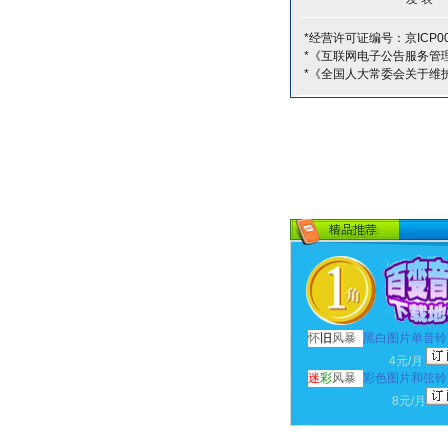
*经营许可证编号：京ICP00
*《互联网电子公告服务管
*《全国人大常委会关于维
怀
旧
风暴
黑白图片单音铃
4元/月
迷
彩
风暴
彩色图片和弦铃
8元/月