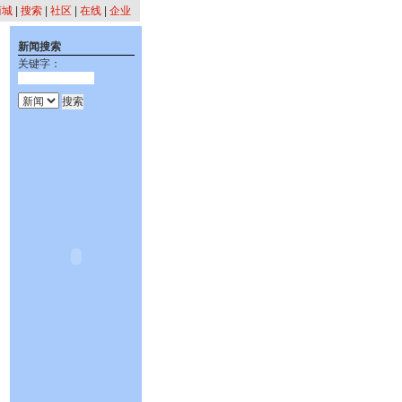
商城
|
搜索
|
社区
|
在线
|
企业
新闻搜索
关键字：