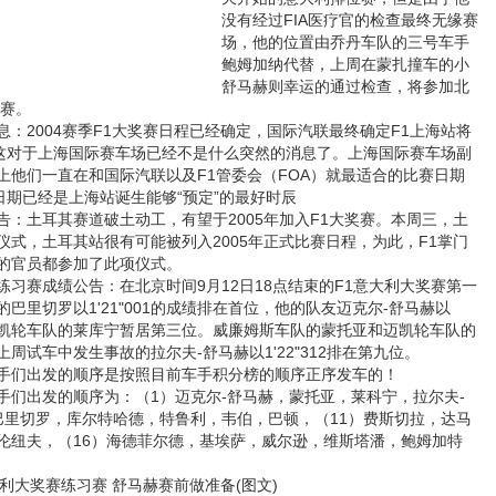
没有经过FIA医疗官的检查最终无缘赛
场，他的位置由乔丹车队的三号车手
鲍姆加纳代替，上周在蒙扎撞车的小
舒马赫则幸运的通过检查，将参加北
位赛。
2004赛季F1大奖赛日程已经确定，国际汽联最终确定F1上海站将
但这对于上海国际赛车场已经不是什么突然的消息了。上海国际赛车场副
上他们一直在和国际汽联以及F1管委会（FOA）就最适合的比赛日期
日期已经是上海站诞生能够“预定”的最好时辰
土耳其赛道破土动工，有望于2005年加入F1大奖赛。本周三，土
仪式，土耳其站很有可能被列入2005年正式比赛日程，为此，F1掌门
的官员都参加了此项仪式。
赛成绩公告：在北京时间9月12日18点结束的F1意大利大奖赛第一
巴里切罗以1'21"001的成绩排在首位，他的队友迈克尔-舒马赫以
位，迈凯轮车队的莱库宁暂居第三位。威廉姆斯车队的蒙托亚和迈凯轮车队的
周试车中发生事故的拉尔夫-舒马赫以1'22"312排在第九位。
们出发的顺序是按照目前车手积分榜的顺序正序发车的！
出发的顺序为：（1）迈克尔-舒马赫，蒙托亚，莱科宁，拉尔夫-
巴里切罗，库尔特哈德，特鲁利，韦伯，巴顿，（11）费斯切拉，达马
伦纽夫，（16）海德菲尔德，基埃萨，威尔逊，维斯塔潘，鲍姆加特
大奖赛练习赛 舒马赫赛前做准备(图文)