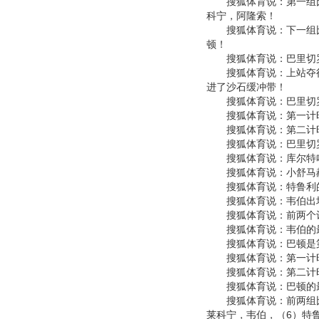
搜狐体育说：第一组比赛
科宁，阿隆索！
搜狐体育说：下一组比
顿！
搜狐体育说：巴里切
搜狐体育说：上站夺得
进了沙石缓冲带！
搜狐体育说：巴里切罗
搜狐体育说：第一计时点
搜狐体育说：第二计时点
搜狐体育说：巴里切罗的
搜狐体育说：库尔特哈德
搜狐体育说：小舒马赫
搜狐体育说：特鲁利的最
搜狐体育说：韦伯出
搜狐体育说：前两个计时点
搜狐体育说：韦伯的最终
搜狐体育说：巴顿是第
搜狐体育说：第一计时点
搜狐体育说：第二计时点
搜狐体育说：巴顿的最终
搜狐体育说：前两组比赛
莱科宁，韦伯，（6）特