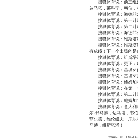
搜狐体育说：前三组比赛
达马塔，莱科宁，韦伯，
搜狐体育说：海德菲尔
搜狐体育说：第一计时点
搜狐体育说：第二计时点
搜狐体育说：海德菲尔德
搜狐体育说：维斯塔潘
搜狐体育说：维斯塔潘
有成绩！下一个出场的是
搜狐体育说：维斯塔潘的
搜狐体育说：更正：威尔
搜狐体育说：基埃萨倒
搜狐体育说：基埃萨的最
搜狐体育说：鲍姆加特
搜狐体育说：在第一个计
搜狐体育说：第二计时点
搜狐体育说：鲍姆加特纳
搜狐体育说：意大利站
尔-舒马赫，达马塔，韦
菲尔德，维伦纽夫，库尔
马赫，维斯塔潘！