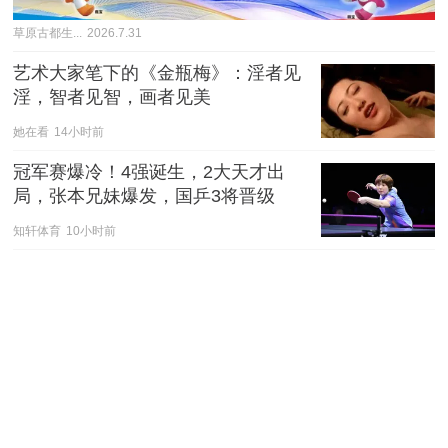
草原古都生...
2026.7.31
艺术大家笔下的《金瓶梅》：淫者见
淫，智者见智，画者见美
她在看
14小时前
冠军赛爆冷！4强诞生，2大天才出
局，张本兄妹爆发，国乒3将晋级
知轩体育
10小时前