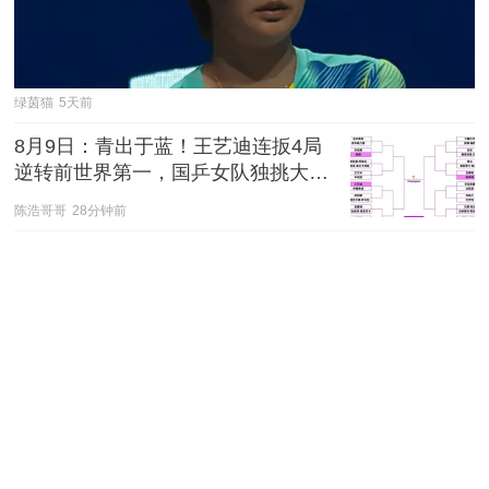
绿茵猫
5天前
8月9日：青出于蓝！王艺迪连扳4局
逆转前世界第一，国乒女队独挑大
梁，男队却全军覆没？
陈浩哥哥
28分钟前