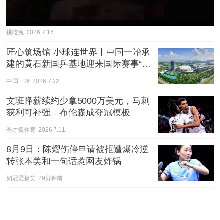
挑吃兔
2026.7.16
匠心筑场馆 小球连世界丨中国一冶承
建的黄石新国乒基地迎来国际赛事“首
秀”
中国一冶
2026.7.22
文班降薪续约少拿5000万美元，马刺
获利可补强，布伦森成夺冠模板
秀才侃体育
2026.7.11
8月9日：陈熠伤停申请被拒遭爆冷逆
转张本美和一句话惹网友炸锅
如冠爱搞笑
29分钟前