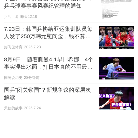
乒乓球赛事赛风赛纪管理的通知
乒乓世界
昨天12:19
7.23日：韩国乒协给亚运集训队员每
人发了250万韩元慰问金，钱不算多
但心意挺足
彭飞侃体育
2026.7.23
8月9日：随着蒯曼4-1早田希娜，4个
事实浮出水面，打日本真的不用最强
阵容
阙离说历史
28分钟前
国乒“闭关锁国”？新规争议的深层次
解读
天使的故事
2026.7.24