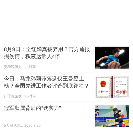
8月9日：全红婵真被弃用？官方通报
揭伤情，积液达常人4倍
安稳说历史
1小时前
今日：马龙孙颖莎落选仅王曼昱上
榜？全国先进工作者评选到底评啥？
归语侃游戏
2小时前
冠军归属背后的“硬实力”
5人间见闻...
2026.7.20