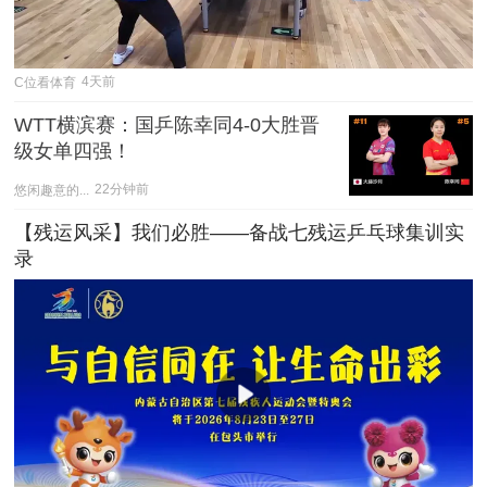
C位看体育
4天前
WTT横滨赛：国乒陈幸同4-0大胜晋
级女单四强！
悠闲趣意的...
22分钟前
【残运风采】我们必胜——备战七残运乒乓球集训实
录