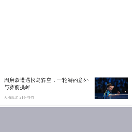
周启豪遭遇松岛辉空，一轮游的意外
与赛前挑衅
天楠海北
21分钟前