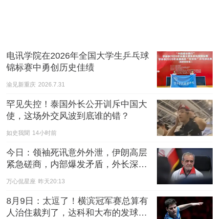
电讯学院在2026年全国大学生乒乓球
锦标赛中勇创历史佳绩
渝见新重庆
2026.7.31
罕见失控！泰国外长公开训斥中国大
使，这场外交风波到底谁的错？
如史我聞
14小时前
今日：领袖死讯意外外泄，伊朗高层
紧急磋商，内部爆发矛盾，外长深陷
围攻风波
万心侃星座
昨天20:13
8月9日：太逗了！横滨冠军赛总算有
人治住裁判了，达科和大布的发球一