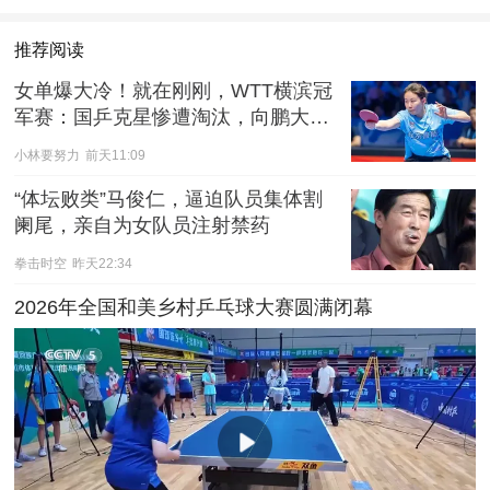
推荐阅读
女单爆大冷！就在刚刚，WTT横滨冠
军赛：国乒克星惨遭淘汰，向鹏大获
全胜
小林要努力
前天11:09
“体坛败类”马俊仁，逼迫队员集体割
阑尾，亲自为女队员注射禁药
拳击时空
昨天22:34
2026年全国和美乡村乒乓球大赛圆满闭幕