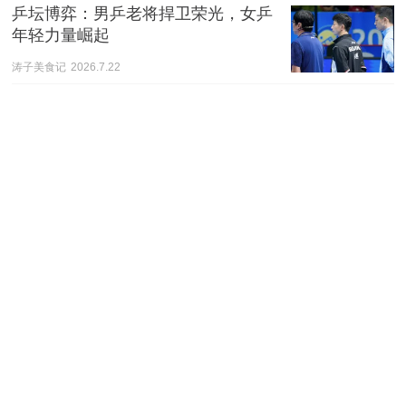
乒坛博弈：男乒老将捍卫荣光，女乒
年轻力量崛起
涛子美食记
2026.7.22