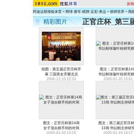
新闻
阿迪达斯搜狐体育
>
网球-赛车-棋牌-足彩-奥运
>
棋牌世界
>
围
正官庄杯_第三
精彩图片
组图：第五届正官庄杯开
图文：正官庄杯第14
幕 三国美女齐聚北京
华以刚张璇叶桂研究
2006-12-10 22:33
2005-01-20 15:01
图文：正官庄杯第14局
图文：第三届正官庄
女子顶尖棋手间的对局
13局 华以刚主持研
2005-01-20 14:15
2005-01-19 14:17