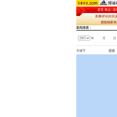
首页
奥运
|
滚
直播
|
评论
|
社区
|
搜狐独家
新闻搜索：
年
月
日
关键字