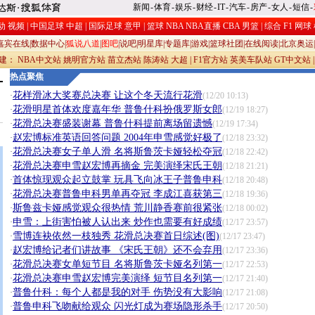
新闻
-
体育
-
娱乐
-
财经
-
IT
-
汽车
-
房产
-
女人
-
短信
-
动
视频
|
中国足球
中超
|
国际足球
意甲
|
篮球
NBA
NBA直播
CBA
男篮
|
综合
F1
网球
嘉宾在线
|
数据中心
|
狐说八道
|
图吧
|
说吧
|
明星库
|
专题库
|
游戏
|
篮球社团
|
在线阅读
|
北京奥运
|
承建：
NBA中文站
姚明官方站
苗立杰站
陈涛站
大超
|
F1官方站
英美车队站
GT中文站
热点聚焦
花样滑冰大奖赛总决赛 让这个冬天流行花滑
·
(12/20 10:13)
花滑明星首体欢度嘉年华 普鲁什科扮俄罗斯女郎
·
(12/19 18:27)
花滑总决赛盛装谢幕 普鲁什科提前离场留遗憾
·
(12/19 17:34)
赵宏博标准英语回答问题 2004年申雪感觉好极了
·
(12/18 23:32)
花滑总决赛女子单人滑 名将斯鲁茨卡娅轻松夺冠
·
(12/18 22:42)
花滑总决赛申雪赵宏博再摘金 完美演绎宋氏王朝
·
(12/18 21:21)
首体惊现观众起立鼓掌 玩具飞向冰王子普鲁申科
·
(12/18 20:48)
花滑总决赛普鲁申科男单再夺冠 李成江喜获第三
·
(12/18 19:36)
斯鲁兹卡娅感觉观众很热情 荒川静香赛前很紧张
·
(12/18 00:02)
申雪：上街害怕被人认出来 炒作也需要有好成绩
·
(12/17 23:57)
雪博连袂依然一枝独秀 花滑总决赛首日综述(图)
·
(12/17 23:47)
赵宏博给记者们讲故事 《宋氏王朝》还不会弃用
·
(12/17 23:36)
花滑总决赛女单短节目 名将斯鲁茨卡娅名列第一
·
(12/17 22:53)
花滑总决赛申雪赵宏博完美演绎 短节目名列第一
·
(12/17 21:40)
普鲁什科：每个人都是我的对手 伤势没有大影响
·
(12/17 21:08)
普鲁申科飞吻献给观众 闪光灯成为赛场隐形杀手
·
(12/17 20:50)