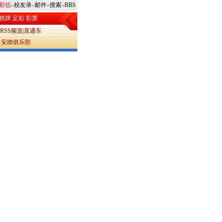
彩信
-
校友录
-
邮件
-
搜索
-
BBS
棋牌
足彩
彩票
RSS频道
|
直通车
|
安踏俱乐部