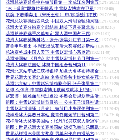
花滑总决赛普鲁申科短节目第一 李成江名列第五
·
(12/17 20:11)
“冰上盛宴”即将拉开帷幕 申雪赵宏博志在卫冕
·
(12/17 08:00)
姚滨:下赛季弃用《宋氏王朝》 申/赵觅独门绝技
·
(12/17 06:36)
花滑总决赛抛出四悬念 中国双人滑能否独领风骚
·
(12/17 05:05)
花滑大奖赛分站赛全部结束 精英下月齐聚北京
·
(11/30 02:16)
花滑总决赛选手名单初定 双人滑中国占三席
·
(11/29 14:01)
花滑大奖赛莫斯科站：张丹/张昊列短节目第一名
·
(11/27 02:51)
普鲁申科复出 本周五出战花滑大奖赛俄罗斯站
·
(11/26 06:40)
总决赛将成中国人天下 申雪赵宏博心系奥运
·
(11/22 11:49)
花滑法国站 《月光》助申雪赵宏博短节目列第一
·
(11/20 08:57)
花滑大奖赛法国站 冰舞中国组合暂列第11
·
(11/19 09:16)
花滑北京站李成江获得银牌 加拿大名将布特摘金
·
(11/13 23:23)
世界花滑大奖赛北京站 名将斯鲁兹卡娅女单夺冠
·
(11/13 17:44)
花滑北京站：申雪赵宏博精彩夺冠 张丹张昊第二
·
(11/12 21:20)
足球-劲体育:申雪赵宏博用默契成就冰上绝配
·
(11/12 09:59)
赵宏博：困难面前想过退役 冬奥会后规划新生活
·
(11/12 03:05)
组图：申雪赵宏博短节目第一 公主王子演绎神话
·
(11/11 21:01)
申雪赵宏博演绎《月光》 短节目小失误仍列第一
·
(11/11 20:42)
花样滑冰大奖赛日本站 庞青佟健短节目暂列第二
·
(11/04 23:16)
花样滑冰大奖赛美国站：张丹/张昊获双人滑冠军
·
(10/24 11:06)
组图：世界花滑大奖赛美国站 裙裾飞舞仙乐飘飘
·
(10/23 17:48)
世界花样滑冰美国大奖赛 男单宋伦自由滑第六
·
(10/23 11:06)
花样滑冰大奖赛美国开赛 张丹张昊短节目列第三